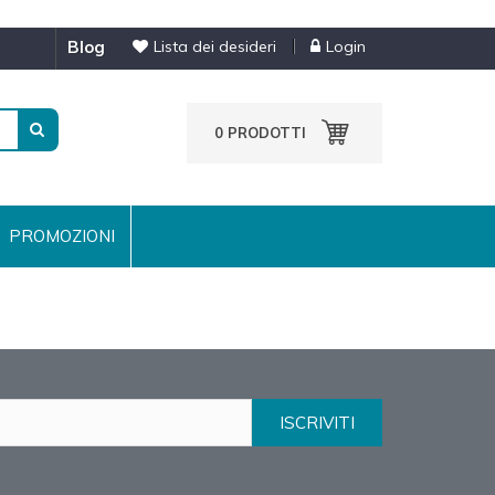
blog
Lista dei desideri
Login
0
PRODOTTI
PROMOZIONI
ISCRIVITI