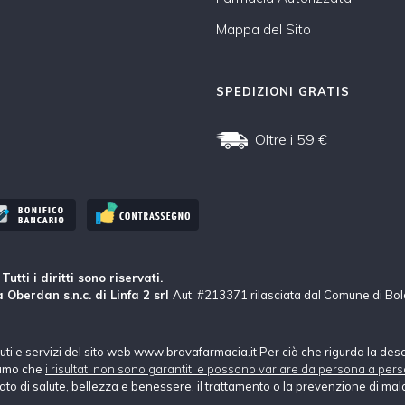
Mappa del Sito
SPEDIZIONI GRATIS
Oltre i 59 €
tti i diritti sono riservati.
 Oberdan s.n.c. di Linfa 2 srl
Aut. #213371 rilasciata dal Comune di Bo
nuti e servizi del sito web www.bravafarmacia.it Per ciò che rigurda la des
hiamo che
i risultati non sono garantiti e possono variare da persona a pers
tato di salute, bellezza e benessere, il trattamento o la prevenzione di mala