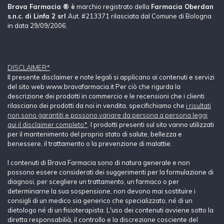
Brava Farmacia ® è
marchio registrato della
Farmacia Oberdan
s.n.c. di Linfa 2 srl
Aut. #213371 rilasciata dal Comune di Bologna
in data 29/09/2006.
DISCLAIMER*
Il presente disclaimer e note legali si applicano ai contenuti e servizi
del sito web www.bravafarmacia.it Per ciò che rigurda la
descrizione dei prodotti in commercio e le recensioni che i clienti
rilasciano dei prodotti da noi in vendita, specifichiamo che
i risultati
non sono garantiti e possono variare da persona a persona leggi
qui il disclaimer completo*
. I prodotti presenti sul sito vanno utilizzati
per il mantenimento del proprio stato di salute, bellezza e
benessere, il trattamento o la prevenzione di malattie.
I contenuti di Brava Farmacia sono di natura generale e non
possono essere considerati dei suggerimenti per la formulazione di
diagnosi, per scegliere un trattamento, un farmaco o per
determinarne la sua sospensione, non devono mai sostituire i
consigli di un medico sia generico che specializzato, né di un
dietologo né di un fisioterapista. L'uso dei contenuti avviene sotto la
diretta responsabilià, il controllo e la discrezione cosciente del