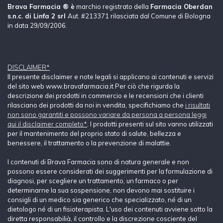
Brava Farmacia ® è
marchio registrato della
Farmacia Oberdan
s.n.c. di Linfa 2 srl
Aut. #213371 rilasciata dal Comune di Bologna
in data 29/09/2006.
DISCLAIMER*
Il presente disclaimer e note legali si applicano ai contenuti e servizi
del sito web www.bravafarmacia.it Per ciò che rigurda la
descrizione dei prodotti in commercio e le recensioni che i clienti
rilasciano dei prodotti da noi in vendita, specifichiamo che
i risultati
non sono garantiti e possono variare da persona a persona leggi
qui il disclaimer completo*
. I prodotti presenti sul sito vanno utilizzati
per il mantenimento del proprio stato di salute, bellezza e
benessere, il trattamento o la prevenzione di malattie.
I contenuti di Brava Farmacia sono di natura generale e non
possono essere considerati dei suggerimenti per la formulazione di
diagnosi, per scegliere un trattamento, un farmaco o per
determinarne la sua sospensione, non devono mai sostituire i
consigli di un medico sia generico che specializzato, né di un
dietologo né di un fisioterapista. L'uso dei contenuti avviene sotto la
diretta responsabilià, il controllo e la discrezione cosciente del