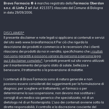
Brava Farmacia ® è
marchio registrato della
Farmacia Oberdan
s.n.c. di Linfa 2 srl
Aut. #213371 rilasciata dal Comune di Bologna
in data 29/09/2006.
DISCLAIMER*
Il presente disclaimer e note legali si applicano ai contenuti e servizi
del sito web www.bravafarmacia.it Per ciò che rigurda la
descrizione dei prodotti in commercio e le recensioni che i clienti
rilasciano dei prodotti da noi in vendita, specifichiamo che
i risultati
non sono garantiti e possono variare da persona a persona leggi
qui il disclaimer completo*
. I prodotti presenti sul sito vanno utilizzati
per il mantenimento del proprio stato di salute, bellezza e
benessere, il trattamento o la prevenzione di malattie.
I contenuti di Brava Farmacia sono di natura generale e non
possono essere considerati dei suggerimenti per la formulazione di
diagnosi, per scegliere un trattamento, un farmaco o per
determinarne la sua sospensione, non devono mai sostituire i
consigli di un medico sia generico che specializzato, né di un
dietologo né di un fisioterapista. L'uso dei contenuti avviene sotto la
diretta responsabilià, il controllo e la discrezione cosciente del