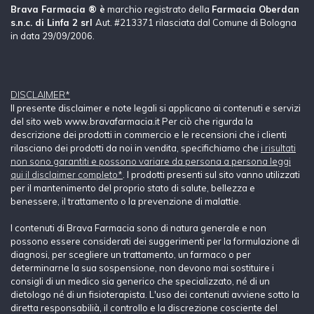
Brava Farmacia ® è
marchio registrato della
Farmacia Oberdan
s.n.c. di Linfa 2 srl
Aut. #213371 rilasciata dal Comune di Bologna
in data 29/09/2006.
DISCLAIMER*
Il presente disclaimer e note legali si applicano ai contenuti e servizi
del sito web www.bravafarmacia.it Per ciò che rigurda la
descrizione dei prodotti in commercio e le recensioni che i clienti
rilasciano dei prodotti da noi in vendita, specifichiamo che
i risultati
non sono garantiti e possono variare da persona a persona leggi
qui il disclaimer completo*
. I prodotti presenti sul sito vanno utilizzati
per il mantenimento del proprio stato di salute, bellezza e
benessere, il trattamento o la prevenzione di malattie.
I contenuti di Brava Farmacia sono di natura generale e non
possono essere considerati dei suggerimenti per la formulazione di
diagnosi, per scegliere un trattamento, un farmaco o per
determinarne la sua sospensione, non devono mai sostituire i
consigli di un medico sia generico che specializzato, né di un
dietologo né di un fisioterapista. L'uso dei contenuti avviene sotto la
diretta responsabilià, il controllo e la discrezione cosciente del