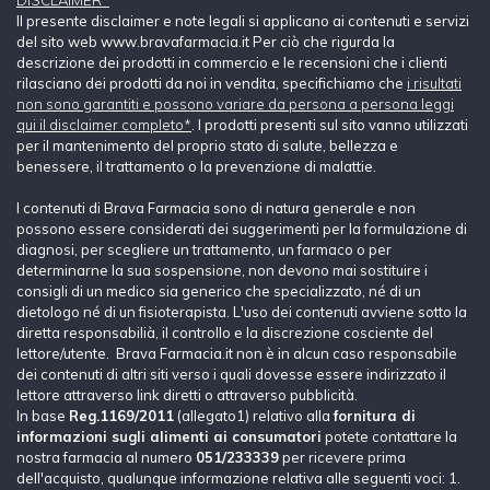
DISCLAIMER*
Il presente disclaimer e note legali si applicano ai contenuti e servizi
del sito web www.bravafarmacia.it Per ciò che rigurda la
descrizione dei prodotti in commercio e le recensioni che i clienti
rilasciano dei prodotti da noi in vendita, specifichiamo che
i risultati
non sono garantiti e possono variare da persona a persona leggi
qui il disclaimer completo*
. I prodotti presenti sul sito vanno utilizzati
per il mantenimento del proprio stato di salute, bellezza e
benessere, il trattamento o la prevenzione di malattie.
I contenuti di Brava Farmacia sono di natura generale e non
possono essere considerati dei suggerimenti per la formulazione di
diagnosi, per scegliere un trattamento, un farmaco o per
determinarne la sua sospensione, non devono mai sostituire i
consigli di un medico sia generico che specializzato, né di un
dietologo né di un fisioterapista. L'uso dei contenuti avviene sotto la
diretta responsabilià, il controllo e la discrezione cosciente del
lettore/utente. Brava Farmacia.it non è in alcun caso responsabile
dei contenuti di altri siti verso i quali dovesse essere indirizzato il
lettore attraverso link diretti o attraverso pubblicità.
In base
Reg.1169/2011
(allegato1) relativo alla
fornitura di
informazioni sugli alimenti ai consumatori
potete contattare la
nostra farmacia al numero
051/233339
per ricevere prima
dell'acquisto, qualunque informazione relativa alle seguenti voci: 1.