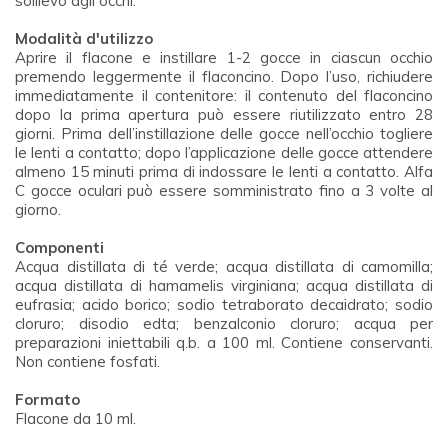
sollievo agli occhi.
Modalità d'utilizzo
Aprire il flacone e instillare 1-2 gocce in ciascun occhio
premendo leggermente il flaconcino. Dopo l’uso, richiudere
immediatamente il contenitore: il contenuto del flaconcino
dopo la prima apertura può essere riutilizzato entro 28
giorni. Prima dell’instillazione delle gocce nell’occhio togliere
le lenti a contatto; dopo l’applicazione delle gocce attendere
almeno 15 minuti prima di indossare le lenti a contatto. Alfa
C gocce oculari può essere somministrato fino a 3 volte al
giorno.
Componenti
Acqua distillata di té verde; acqua distillata di camomilla;
acqua distillata di hamamelis virginiana; acqua distillata di
eufrasia; acido borico; sodio tetraborato decaidrato; sodio
cloruro; disodio edta; benzalconio cloruro; acqua per
preparazioni iniettabili q.b. a 100 ml. Contiene conservanti.
Non contiene fosfati.
Formato
Flacone da 10 ml.