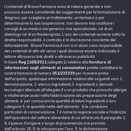
I contenuti di Brava Farmacia sono di natura generale e non
possono essere considerati dei suggerimenti per la formulazione di
diagnosi, per scegliere un trattamento, un farmaco o per
determinarne la sua sospensione, non devono mai sostituire i
consigli di un medico sia generico che specializzato, né di un
dietologo né di un fisioterapista. L'uso dei contenuti avviene sotto la
diretta responsabilià, il controllo e la discrezione cosciente del
lettore/utente. Brava Farmacia.it non è in alcun caso responsabile
dei contenuti di altri siti verso i quali dovesse essere indirizzato il
lettore attraverso link diretti o attraverso pubblicità.
In base
Reg.1169/2011
(allegato1) relativo alla
fornitura di
informazioni sugli alimenti ai consumatori
potete contattare la
nostra farmacia al numero
051/233339
per ricevere prima
dell'acquisto, qualunque informazione relativa alle seguenti voci: 1.
denominazione, 2. elenco ingredienti,3. ingredienti o derivati
tecnologici allencati all'allegato II o un prodotto che provochi allergie
e intolleranze usato nella fabbricazione e/o preparazione degli
alimenti, 4. per conoscere la quantità di taluni ingredienti o loro
categorie 5. le quantità nette dell'alimento, 6.le condizioni
particolari di conservazione, 7.il nome la regione sociale e l'indirizzo
dell'operatore del settore alimentare di cui all'articolo 8 paragrafo 1,
8. il paese d'origene o luogo di provenienza ove previsto
dall'articolo 26, 9. le istruzioni per l'uso, 9. la dichiarazione