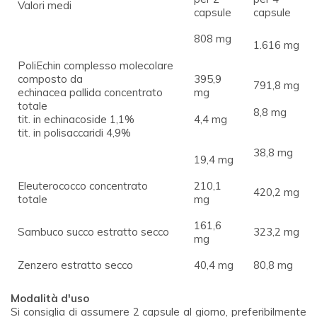
Valori medi
capsule
capsule
808 mg
1.616 mg
PoliEchin complesso molecolare
composto da
395,9
791,8 mg
echinacea pallida concentrato
mg
totale
8,8 mg
tit. in echinacoside 1,1%
4,4 mg
tit. in polisaccaridi 4,9%
38,8 mg
19,4 mg
Eleuterococco concentrato
210,1
420,2 mg
totale
mg
161,6
Sambuco succo estratto secco
323,2 mg
mg
Zenzero estratto secco
40,4 mg
80,8 mg
Modalità d'uso
Si consiglia di assumere 2 capsule al giorno, preferibilmente