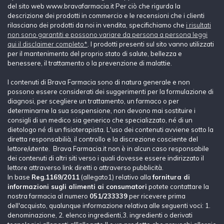
del sito web www.bravafarmacia.it Per ciò che rigurda la
descrizione dei prodotti in commercio e le recensioni che i clienti
rilasciano dei prodotti da noi in vendita, specifichiamo che
i risultati
non sono garantiti e possono variare da persona a persona leggi
qui il disclaimer completo*
. I prodotti presenti sul sito vanno utilizzati
per il mantenimento del proprio stato di salute, bellezza e
benessere, il trattamento o la prevenzione di malattie.
I contenuti di Brava Farmacia sono di natura generale e non
possono essere considerati dei suggerimenti per la formulazione di
diagnosi, per scegliere un trattamento, un farmaco o per
determinarne la sua sospensione, non devono mai sostituire i
consigli di un medico sia generico che specializzato, né di un
dietologo né di un fisioterapista. L'uso dei contenuti avviene sotto la
diretta responsabilià, il controllo e la discrezione cosciente del
lettore/utente. Brava Farmacia.it non è in alcun caso responsabile
dei contenuti di altri siti verso i quali dovesse essere indirizzato il
lettore attraverso link diretti o attraverso pubblicità.
In base
Reg.1169/2011
(allegato1) relativo alla
fornitura di
informazioni sugli alimenti ai consumatori
potete contattare la
nostra farmacia al numero
051/233339
per ricevere prima
dell'acquisto, qualunque informazione relativa alle seguenti voci: 1.
denominazione, 2. elenco ingredienti,3. ingredienti o derivati