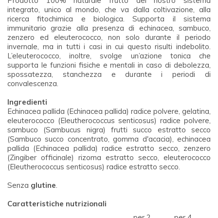
Prodotto 100% naturale frutto del nostro sistema
integrato, unico al mondo, che va dalla coltivazione, alla
ricerca fitochimica e biologica. Supporta il sistema
immunitario grazie alla presenza di echinacea, sambuco,
zenzero ed eleuterococco, non solo durante il periodo
invernale, ma in tutti i casi in cui questo risulti indebolito.
L’eleuterococco, inoltre, svolge un’azione tonica che
supporta le funzioni fisiche e mentali in caso di debolezza,
spossatezza, stanchezza e durante i periodi di
convalescenza.
Ingredienti
Echinacea pallida (Echinacea pallida) radice polvere, gelatina,
eleuterococco (Eleutherococcus senticosus) radice polvere,
sambuco (Sambucus nigra) frutti succo estratto secco
(Sambuco succo concentrato, gomma d'acacia), echinacea
pallida (Echinacea pallida) radice estratto secco, zenzero
(Zingiber officinale) rizoma estratto secco, eleuterococco
(Eleutherococcus senticosus) radice estratto secco.
Senza
glutine
.
Caratteristiche nutrizionali
per 2
per 4