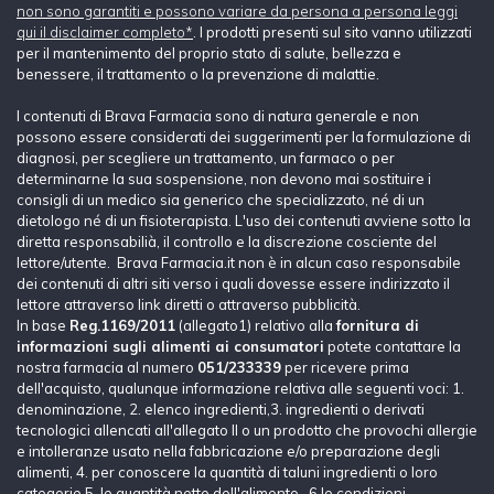
non sono garantiti e possono variare da persona a persona leggi
qui il disclaimer completo*
. I prodotti presenti sul sito vanno utilizzati
per il mantenimento del proprio stato di salute, bellezza e
benessere, il trattamento o la prevenzione di malattie.
I contenuti di Brava Farmacia sono di natura generale e non
possono essere considerati dei suggerimenti per la formulazione di
diagnosi, per scegliere un trattamento, un farmaco o per
determinarne la sua sospensione, non devono mai sostituire i
consigli di un medico sia generico che specializzato, né di un
dietologo né di un fisioterapista. L'uso dei contenuti avviene sotto la
diretta responsabilià, il controllo e la discrezione cosciente del
lettore/utente. Brava Farmacia.it non è in alcun caso responsabile
dei contenuti di altri siti verso i quali dovesse essere indirizzato il
lettore attraverso link diretti o attraverso pubblicità.
In base
Reg.1169/2011
(allegato1) relativo alla
fornitura di
informazioni sugli alimenti ai consumatori
potete contattare la
nostra farmacia al numero
051/233339
per ricevere prima
dell'acquisto, qualunque informazione relativa alle seguenti voci: 1.
denominazione, 2. elenco ingredienti,3. ingredienti o derivati
tecnologici allencati all'allegato II o un prodotto che provochi allergie
e intolleranze usato nella fabbricazione e/o preparazione degli
alimenti, 4. per conoscere la quantità di taluni ingredienti o loro
categorie 5. le quantità nette dell'alimento, 6.le condizioni