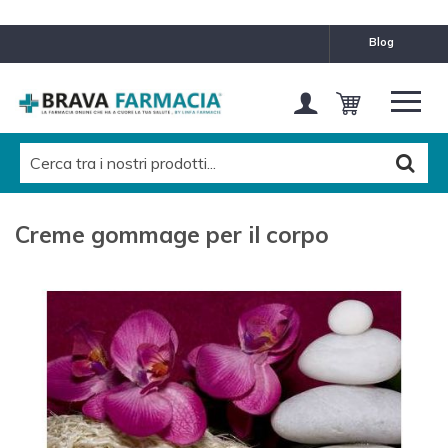
MARCHE
blog
HELAN COSMESI Srl
Vendita online Bionike
Caudalie Cosmetici
Miamo
Creme gommage per il corpo
Somatoline Manetti e Roberts
CATEGORIES LEVEL 1
Tutti
CATEGORIES LEVEL 2
Tutti