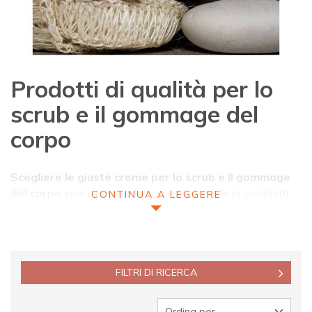
CATEGORIES LEVEL 3
Creme Gommage Corpo
Pulisci questo filtro
Prodotti di qualità per lo
scrub e il gommage del
corpo
Scegliere le giuste creme per lo scrub e il gommage
del corpo
vuol dire prendersi cura della pelle in completa
CONTINUA A LEGGERE
autonomia e nel rispetto delle caratteristiche fisiche
individuali. Non tutte le donne, e non tutti gli uomini, hanno
lo stesso tipo di cute. Per questo è importante orientarsi su
creme per il gommage di buona qualità, le uniche in grado di
rimuovere le cellule morte e rigenerare in questo modo
FILTRI DI RICERCA
l'epidermide, lasciando i pori della pelle liberi di respirare e
favorendo così la luminosità, la morbidezza e le altre virtù
Ordina per