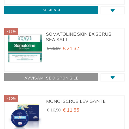
disposizione per chiarimenti e consulenza su misura prima,
durante e dopo l'ordine.
Ricorda inoltre che le creme
AGGIUNGI
per il gommage del corpo
vengono affidate al corriere
entro 24 ore dall'ordine, per poi essere consegnate nel giro
di 2 o 3 giorni lavorativi all'indirizzo specificato. E se spendi
-18%
più di 80 euro non dovrai pagare nulla di spedizione.
SOMATOLINE SKIN EX SCRUB
SEA SALT
Cambia la tua idea di estetica con un clic!
€ 21,32
€ 26,00
AVVISAMI SE DISPONIBILE
-30%
MONOI SCRUB LEVIGANTE
€ 11,55
€ 16,50