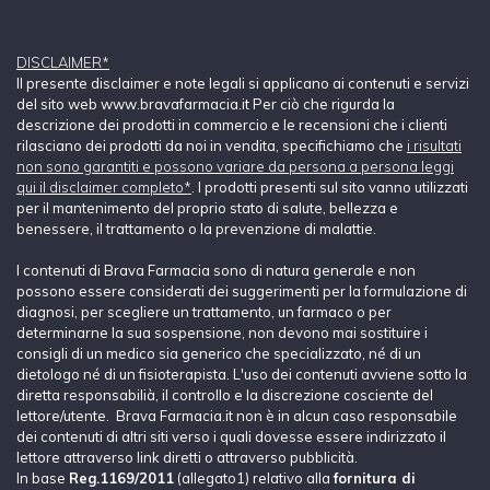
DISCLAIMER*
Il presente disclaimer e note legali si applicano ai contenuti e servizi
del sito web www.bravafarmacia.it Per ciò che rigurda la
descrizione dei prodotti in commercio e le recensioni che i clienti
rilasciano dei prodotti da noi in vendita, specifichiamo che
i risultati
non sono garantiti e possono variare da persona a persona leggi
qui il disclaimer completo*
. I prodotti presenti sul sito vanno utilizzati
per il mantenimento del proprio stato di salute, bellezza e
benessere, il trattamento o la prevenzione di malattie.
I contenuti di Brava Farmacia sono di natura generale e non
possono essere considerati dei suggerimenti per la formulazione di
diagnosi, per scegliere un trattamento, un farmaco o per
determinarne la sua sospensione, non devono mai sostituire i
consigli di un medico sia generico che specializzato, né di un
dietologo né di un fisioterapista. L'uso dei contenuti avviene sotto la
diretta responsabilià, il controllo e la discrezione cosciente del
lettore/utente. Brava Farmacia.it non è in alcun caso responsabile
dei contenuti di altri siti verso i quali dovesse essere indirizzato il
lettore attraverso link diretti o attraverso pubblicità.
In base
Reg.1169/2011
(allegato1) relativo alla
fornitura di