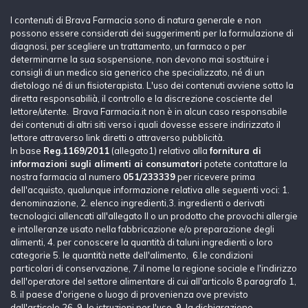
I contenuti di Brava Farmacia sono di natura generale e non
possono essere considerati dei suggerimenti per la formulazione di
diagnosi, per scegliere un trattamento, un farmaco o per
determinarne la sua sospensione, non devono mai sostituire i
consigli di un medico sia generico che specializzato, né di un
dietologo né di un fisioterapista. L'uso dei contenuti avviene sotto la
diretta responsabilià, il controllo e la discrezione cosciente del
lettore/utente. Brava Farmacia.it non è in alcun caso responsabile
dei contenuti di altri siti verso i quali dovesse essere indirizzato il
lettore attraverso link diretti o attraverso pubblicità.
In base
Reg.1169/2011
(allegato1) relativo alla
fornitura di
informazioni sugli alimenti ai consumatori
potete contattare la
nostra farmacia al numero
051/233339
per ricevere prima
dell'acquisto, qualunque informazione relativa alle seguenti voci: 1.
denominazione, 2. elenco ingredienti,3. ingredienti o derivati
tecnologici allencati all'allegato II o un prodotto che provochi allergie
e intolleranze usato nella fabbricazione e/o preparazione degli
alimenti, 4. per conoscere la quantità di taluni ingredienti o loro
categorie 5. le quantità nette dell'alimento, 6.le condizioni
particolari di conservazione, 7.il nome la regione sociale e l'indirizzo
dell'operatore del settore alimentare di cui all'articolo 8 paragrafo 1,
8. il paese d'origene o luogo di provenienza ove previsto
dall'articolo 26, 9. le istruzioni per l'uso, 9. la dichiarazione