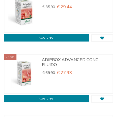
€ 29,44
€ 35,90
AGGIUNGI
-30%
ADIPROX ADVANCED CONC
FLUIDO
€ 27,93
€ 39,90
AGGIUNGI