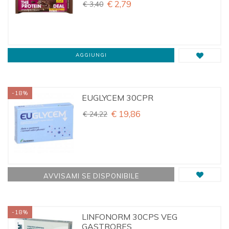
€ 2,79
€ 3,40
AGGIUNGI
-18%
EUGLYCEM 30CPR
€ 19,86
€ 24,22
AVVISAMI SE DISPONIBILE
-18%
LINFONORM 30CPS VEG
GASTRORES