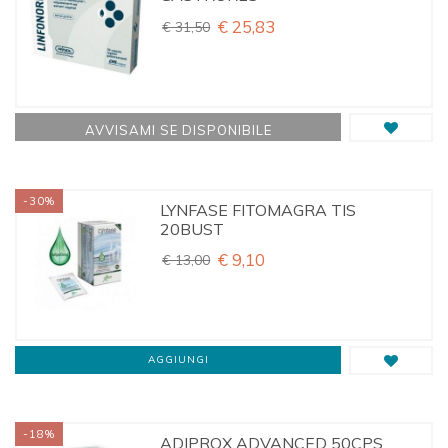
€ 25,83
€ 31,50
AVVISAMI SE DISPONIBILE
-30%
LYNFASE FITOMAGRA TIS
20BUST
€ 9,10
€ 13,00
AGGIUNGI
-18%
ADIPROX ADVANCED 50CPS