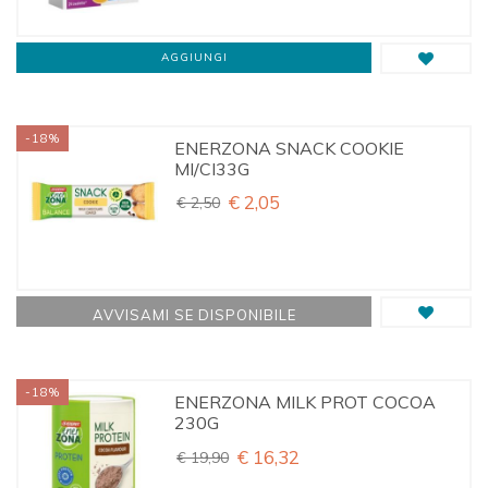
AGGIUNGI
-18%
ENERZONA SNACK COOKIE
MI/CI33G
€ 2,05
€ 2,50
AVVISAMI SE DISPONIBILE
-18%
ENERZONA MILK PROT COCOA
230G
€ 16,32
€ 19,90