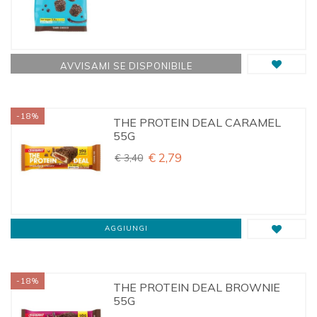
AVVISAMI SE DISPONIBILE
-18%
THE PROTEIN DEAL CARAMEL
55G
€ 2,79
€ 3,40
AGGIUNGI
-18%
THE PROTEIN DEAL BROWNIE
55G