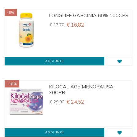
-5%
LONGLIFE GARCINIA 60% 100CPS
€ 16,82
€ 17,70
AGGIUNGI
-18%
KILOCAL AGE MENOPAUSA
30CPR
€ 24,52
€ 29,90
AGGIUNGI