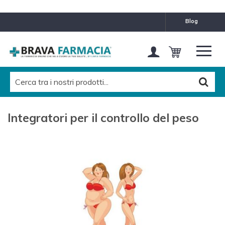
CATEGORIE
blog
Dieta Pesoforma
dieta Tisanoreica
dieta Messegue Energy Diet
Dieta Zona
Integratori per il controllo del peso
Integratori dieta
Edulcoranti
Integratori per pancia piatta
Basificanti