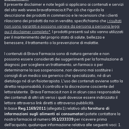
Il presente disclaimer e note legali si applicano ai contenuti e servizi
del sito web www.bravafarmacia.it Per ciò che rigurda la
descrizione dei prodotti in commercio e le recensioni che i clienti
rilasciano dei prodotti da noi in vendita, specifichiamo che
i risultati
non sono garantiti e possono variare da persona a persona leggi
qui il disclaimer completo*
. I prodotti presenti sul sito vanno utilizzati
per il mantenimento del proprio stato di salute, bellezza e
benessere, il trattamento o la prevenzione di malattie.
I contenuti di Brava Farmacia sono di natura generale e non
possono essere considerati dei suggerimenti per la formulazione di
diagnosi, per scegliere un trattamento, un farmaco o per
determinarne la sua sospensione, non devono mai sostituire i
consigli di un medico sia generico che specializzato, né di un
dietologo né di un fisioterapista. L'uso dei contenuti avviene sotto la
diretta responsabilià, il controllo e la discrezione cosciente del
lettore/utente. Brava Farmacia.it non è in alcun caso responsabile
dei contenuti di altri siti verso i quali dovesse essere indirizzato il
lettore attraverso link diretti o attraverso pubblicità.
In base
Reg.1169/2011
(allegato1) relativo alla
fornitura di
informazioni sugli alimenti ai consumatori
potete contattare la
nostra farmacia al numero
051/233339
per ricevere prima
dell'acquisto, qualunque informazione relativa alle seguenti voci: 1.