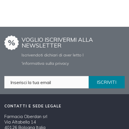
Ispirata alla linea
Rephase
prodotta
anche lei da
Vivipharma
, ha prezzi
più contenuti, ma ugualmente una
VOGLIO ISCRIVERMI ALLA
NEWSLETTER
qualità eccellente!
Cosmetici Chrissie
Iscrivendoti dichiari di aver letto l
'informativa sulla privacy
ISCRIVITI
CONTATTI E SEDE LEGALE
Farmacia Oberdan srl
Via Altabella 14
40126 Bologna Italia