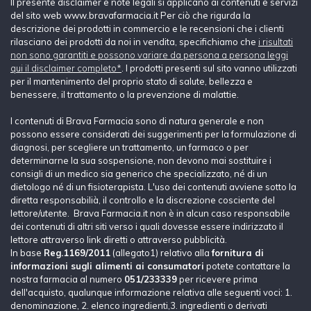
Il presente disclaimer e note legali si applicano ai contenuti e servizi
del sito web www.bravafarmacia.it Per ciò che rigurda la
descrizione dei prodotti in commercio e le recensioni che i clienti
rilasciano dei prodotti da noi in vendita, specifichiamo che
i risultati
non sono garantiti e possono variare da persona a persona leggi
qui il disclaimer completo*
. I prodotti presenti sul sito vanno utilizzati
per il mantenimento del proprio stato di salute, bellezza e
benessere, il trattamento o la prevenzione di malattie.
I contenuti di Brava Farmacia sono di natura generale e non
possono essere considerati dei suggerimenti per la formulazione di
diagnosi, per scegliere un trattamento, un farmaco o per
determinarne la sua sospensione, non devono mai sostituire i
consigli di un medico sia generico che specializzato, né di un
dietologo né di un fisioterapista. L'uso dei contenuti avviene sotto la
diretta responsabilià, il controllo e la discrezione cosciente del
lettore/utente. Brava Farmacia.it non è in alcun caso responsabile
dei contenuti di altri siti verso i quali dovesse essere indirizzato il
lettore attraverso link diretti o attraverso pubblicità.
In base
Reg.1169/2011
(allegato1) relativo alla
fornitura di
informazioni sugli alimenti ai consumatori
potete contattare la
nostra farmacia al numero
051/233339
per ricevere prima
dell'acquisto, qualunque informazione relativa alle seguenti voci: 1.
denominazione, 2. elenco ingredienti,3. ingredienti o derivati