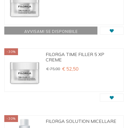
AVVISAMI SE DISPONIBILE
-30%
FILORGA TIME FILLER 5 XP
CREME
€ 52,50
€ 75,00
-30%
FILORGA SOLUTION MICELLARE