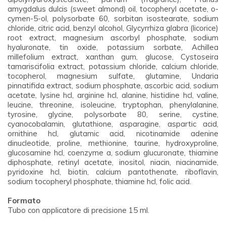
amygdalus dulcis (sweet almond) oil, tocopheryl acetate, o-
cymen-5-ol, polysorbate 60, sorbitan isostearate, sodium
chloride, citric acid, benzyl alcohol, Glycyrrhiza glabra (licorice)
root extract, magnesium ascorbyl phosphate, sodium
hyaluronate, tin oxide, potassium sorbate, Achillea
millefolium extract, xanthan gum, glucose, Cystoseira
tamariscifolia extract, potassium chloride, calcium chloride,
tocopherol, magnesium sulfate, glutamine, Undaria
pinnatifida extract, sodium phosphate, ascorbic acid, sodium
acetate, lysine hcl, arginine hcl, alanine, histidine hcl, valine,
leucine, threonine, isoleucine, tryptophan, phenylalanine,
tyrosine, glycine, polysorbate 80, serine, cystine,
cyanocobalamin, glutathione, asparagine, aspartic acid,
ornithine hcl, glutamic acid, nicotinamide adenine
dinucleotide, proline, methionine, taurine, hydroxyproline,
glucosamine hcl, coenzyme a, sodium glucuronate, thiamine
diphosphate, retinyl acetate, inositol, niacin, niacinamide,
pyridoxine hcl, biotin, calcium pantothenate, riboflavin,
sodium tocopheryl phosphate, thiamine hcl, folic acid.
Formato
Tubo con applicatore di precisione 15 ml.