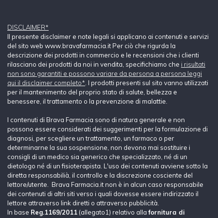
DISCLAIMER*
Il presente disclaimer e note legali si applicano ai contenuti e servizi
del sito web www.bravafarmacia.it Per ciò che rigurda la
descrizione dei prodotti in commercio e le recensioni che i clienti
rilasciano dei prodotti da noi in vendita, specifichiamo che
i risultati
non sono garantiti e possono variare da persona a persona leggi
qui il disclaimer completo*
. I prodotti presenti sul sito vanno utilizzati
per il mantenimento del proprio stato di salute, bellezza e
benessere, il trattamento o la prevenzione di malattie.
I contenuti di Brava Farmacia sono di natura generale e non
possono essere considerati dei suggerimenti per la formulazione di
diagnosi, per scegliere un trattamento, un farmaco o per
determinarne la sua sospensione, non devono mai sostituire i
consigli di un medico sia generico che specializzato, né di un
dietologo né di un fisioterapista. L'uso dei contenuti avviene sotto la
diretta responsabilià, il controllo e la discrezione cosciente del
lettore/utente. Brava Farmacia.it non è in alcun caso responsabile
dei contenuti di altri siti verso i quali dovesse essere indirizzato il
lettore attraverso link diretti o attraverso pubblicità.
In base
Reg.1169/2011
(allegato1) relativo alla
fornitura di