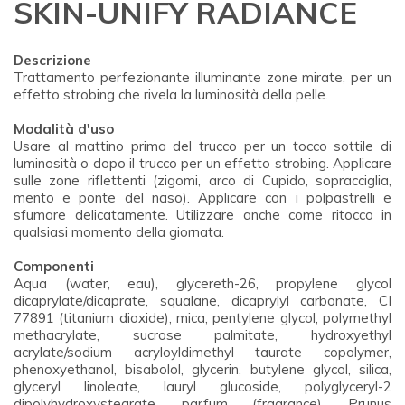
SKIN-UNIFY RADIANCE
Descrizione
Trattamento perfezionante illuminante zone mirate, per un
effetto strobing che rivela la luminosità della pelle.
Modalità d'uso
Usare al mattino prima del trucco per un tocco sottile di
luminosità o dopo il trucco per un effetto strobing. Applicare
sulle zone riflettenti (zigomi, arco di Cupido, sopracciglia,
mento e ponte del naso). Applicare con i polpastrelli e
sfumare delicatamente. Utilizzare anche come ritocco in
qualsiasi momento della giornata.
Componenti
Aqua (water, eau), glycereth-26, propylene glycol
dicaprylate/dicaprate, squalane, dicaprylyl carbonate, CI
77891 (titanium dioxide), mica, pentylene glycol, polymethyl
methacrylate, sucrose palmitate, hydroxyethyl
acrylate/sodium acryloyldimethyl taurate copolymer,
phenoxyethanol, bisabolol, glycerin, butylene glycol, silica,
glyceryl linoleate, lauryl glucoside, polyglyceryl-2
dipolyhydroxystearate, parfum (fragrance), Prunus