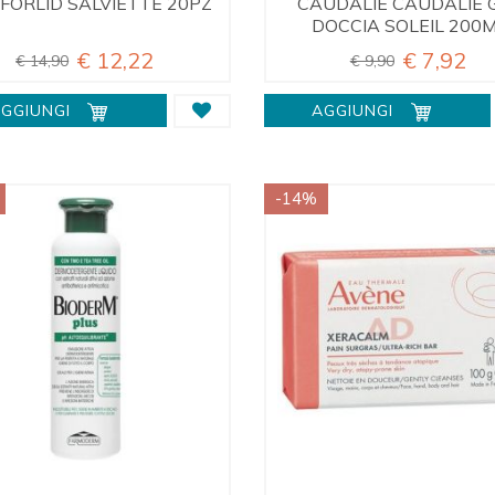
FORLID SALVIETTE 20PZ
CAUDALIE CAUDALIE 
DOCCIA SOLEIL 200
€ 12,22
€ 7,92
€ 14,90
€ 9,90
GGIUNGI
AGGIUNGI
-14%