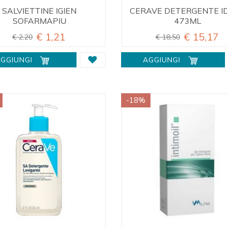
SALVIETTINE IGIEN
CERAVE DETERGENTE I
SOFARMAPIU
473ML
€ 1,21
€ 15,17
€ 2,20
€ 18,50
GGIUNGI
AGGIUNGI
-18%