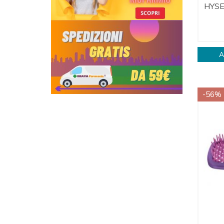
HYS
A
-56%