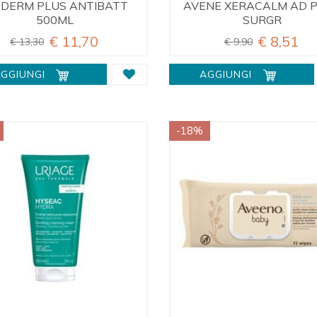
ODERM PLUS ANTIBATT
AVENE XERACALM AD 
500ML
SURGR
€ 11,70
€ 8,51
€ 13,30
€ 9,90
GGIUNGI
AGGIUNGI
-18%