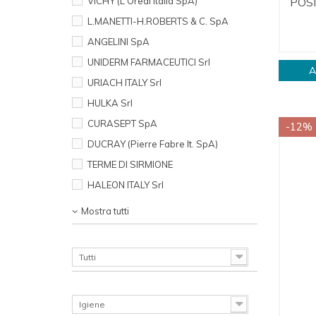
VICHY (L'Oreal Italia SpA)
POSI
L.MANETTI-H.ROBERTS & C. SpA
ANGELINI SpA
UNIDERM FARMACEUTICI Srl
A
URIACH ITALY Srl
HULKA Srl
CURASEPT SpA
-12%
DUCRAY (Pierre Fabre It. SpA)
TERME DI SIRMIONE
HALEON ITALY Srl
Mostra tutti
CATEGORIES LEVEL 1
Tutti
CATEGORIES LEVEL 2
Igiene