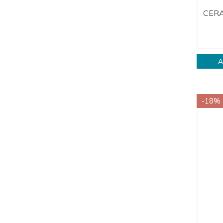
CERA
A
-18%