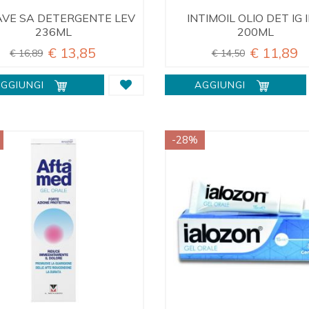
VE SA DETERGENTE LEV
INTIMOIL OLIO DET IG 
236ML
200ML
€ 13,85
€ 11,89
€ 16,89
€ 14,50
GGIUNGI
AGGIUNGI
-28%