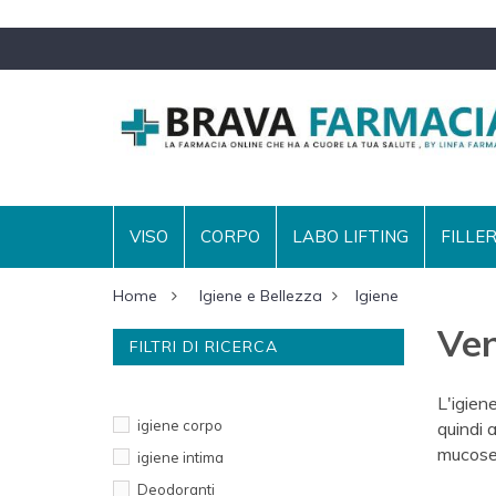
VISO
CORPO
LABO LIFTING
FILLE
Home
Igiene e Bellezza
Igiene
Ven
FILTRI DI RICERCA
CATEGORIE
L'igien
igiene corpo
quindi 
mucose
igiene intima
Deodoranti