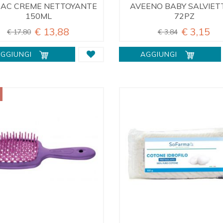
EAC CREME NETTOYANTE
AVEENO BABY SALVIET
150ML
72PZ
€ 13,88
€ 3,15
€ 17,80
€ 3,84
GGIUNGI
AGGIUNGI