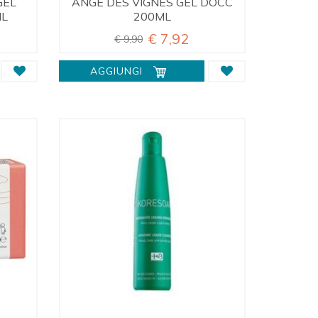
GEL
ANGE DES VIGNES GEL DOCC
ML
200ML
€ 7,92
€ 9,90
AGGIUNGI