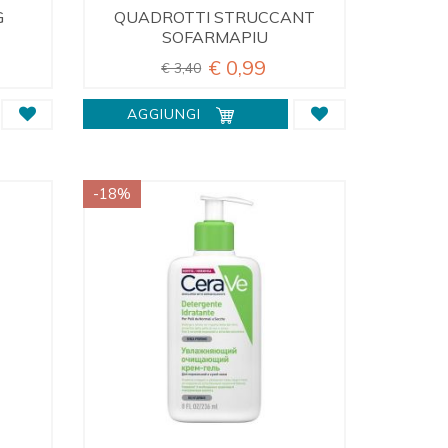
G
QUADROTTI STRUCCANT
SOFARMAPIU
€ 0,99
€ 3,40
AGGIUNGI
-18%