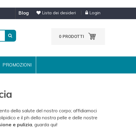
blog
Lista dei desideri
Login
0
PRODOTTI
PROMOZIONI
cia
nto della salute del nostro corpo; affidiamoci
olipidico e il ph della nostra pelle e delle nostre
ione e pulizia
, guarda qui!