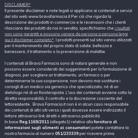
DISCLAIMER*
Il presente disclaimer e note legali si applicano ai contenuti e servizi
del sito web www.bravafarmacia.it Per ciò che rigurda la
descrizione dei prodotti in commercio e le recensioni che i clienti
rilasciano dei prodotti da noi in vendita, specifichiamo che
i risultati
non sono garantiti e possono variare da persona a persona leggi
qui il disclaimer completo*
. I prodotti presenti sul sito vanno utilizzati
per il mantenimento del proprio stato di salute, bellezza e
benessere, il trattamento o la prevenzione di malattie.
I contenuti di Brava Farmacia sono di natura generale e non
possono essere considerati dei suggerimenti per la formulazione di
diagnosi, per scegliere un trattamento, un farmaco o per
determinarne la sua sospensione, non devono mai sostituire i
consigli di un medico sia generico che specializzato, né di un
dietologo né di un fisioterapista. L'uso dei contenuti avviene sotto la
diretta responsabilià, il controllo e la discrezione cosciente del
lettore/utente. Brava Farmacia.it non è in alcun caso responsabile
dei contenuti di altri siti verso i quali dovesse essere indirizzato il
lettore attraverso link diretti o attraverso pubblicità.
In base
Reg.1169/2011
(allegato1) relativo alla
fornitura di
informazioni sugli alimenti ai consumatori
potete contattare la
nostra farmacia al numero
051/233339
per ricevere prima