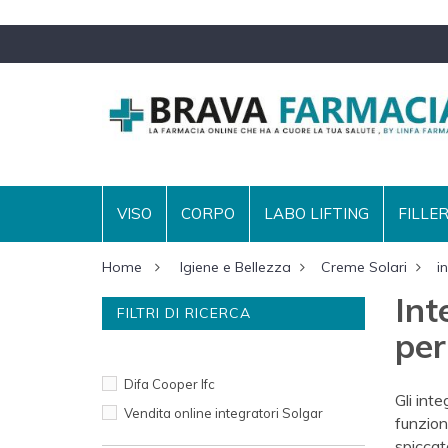
VISO
CORPO
LABO LIFTING
FILLE
Home
Igiene e Bellezza
Creme Solari
i
Int
FILTRI DI RICERCA
per
MARCHE
Difa Cooper Ifc
Gli int
Vendita online integratori Solgar
funzion
spiccat