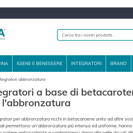
RINA
IGIENE E BENESSERE
INTEGRATORI
BRAND
ntegratori abbronzatura
egratori a base di betacarot
 l'abbronzatura
egratori per abbronzatura ricchi in betacaroene unito ad altre so
ali permettono un'abbronzatura più intensa ed uniforme, hanno
o potere antiossidante e contrastano i danni alla pelle dovuti all