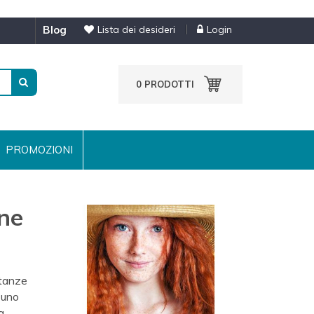
blog
Lista dei desideri
Login
0
PRODOTTI
PROMOZIONI
ene
stanze
 uno
a