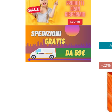
A
-22%