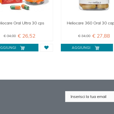
liocare Oral Ultra 30 cps
Heliocare 360 Oral 30 ca
€ 26,52
€ 27,88
€ 34,00
€ 34,00
GGIUNGI
AGGIUNGI