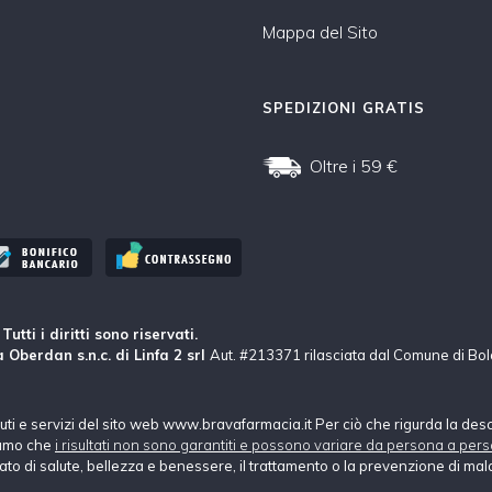
Mappa del Sito
SPEDIZIONI GRATIS
Oltre i 59 €
tti i diritti sono riservati.
 Oberdan s.n.c. di Linfa 2 srl
Aut. #213371 rilasciata dal Comune di Bo
nuti e servizi del sito web www.bravafarmacia.it Per ciò che rigurda la des
hiamo che
i risultati non sono garantiti e possono variare da persona a pers
tato di salute, bellezza e benessere, il trattamento o la prevenzione di mala