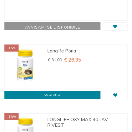
AVVISAMI SE DISPONIBILE
-15%
Longlife Poria
€ 26,35
€ 31,00
AGGIUNGI
-18%
LONGLIFE OXY MAX 30TAV
RIVEST