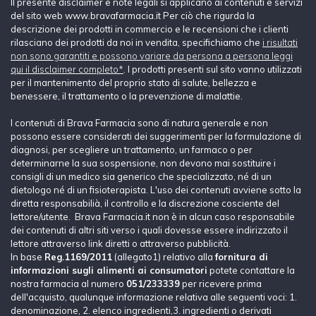
Il presente disclaimer e note legali si applicano ai contenuti e servizi
del sito web www.bravafarmacia.it Per ciò che rigurda la
descrizione dei prodotti in commercio e le recensioni che i clienti
rilasciano dei prodotti da noi in vendita, specifichiamo che
i risultati
non sono garantiti e possono variare da persona a persona leggi
qui il disclaimer completo*
. I prodotti presenti sul sito vanno utilizzati
per il mantenimento del proprio stato di salute, bellezza e
benessere, il trattamento o la prevenzione di malattie.
I contenuti di Brava Farmacia sono di natura generale e non
possono essere considerati dei suggerimenti per la formulazione di
diagnosi, per scegliere un trattamento, un farmaco o per
determinarne la sua sospensione, non devono mai sostituire i
consigli di un medico sia generico che specializzato, né di un
dietologo né di un fisioterapista. L'uso dei contenuti avviene sotto la
diretta responsabilià, il controllo e la discrezione cosciente del
lettore/utente. Brava Farmacia.it non è in alcun caso responsabile
dei contenuti di altri siti verso i quali dovesse essere indirizzato il
lettore attraverso link diretti o attraverso pubblicità.
In base
Reg.1169/2011
(allegato1) relativo alla
fornitura di
informazioni sugli alimenti ai consumatori
potete contattare la
nostra farmacia al numero
051/233339
per ricevere prima
dell'acquisto, qualunque informazione relativa alle seguenti voci: 1.
denominazione, 2. elenco ingredienti,3. ingredienti o derivati