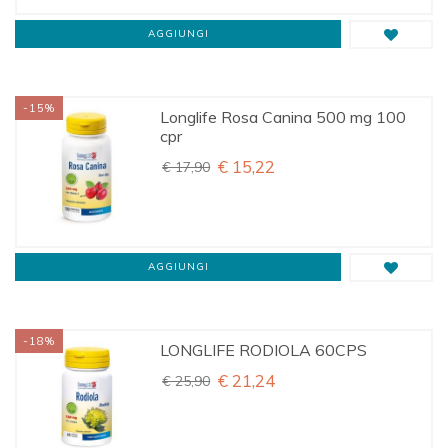
AGGIUNGI
-15%
Longlife Rosa Canina 500 mg 100
cpr
€ 15,22
€ 17,90
AGGIUNGI
-18%
LONGLIFE RODIOLA 60CPS
€ 21,24
€ 25,90