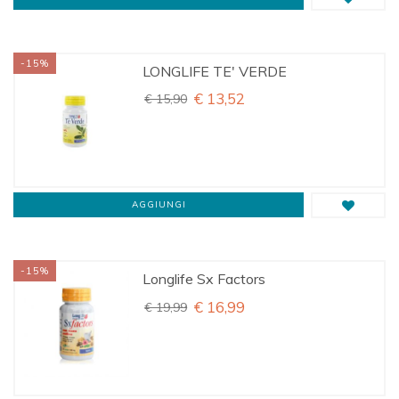
-15%
LONGLIFE TE' VERDE
€ 13,52
€ 15,90
AGGIUNGI
-15%
Longlife Sx Factors
€ 16,99
€ 19,99