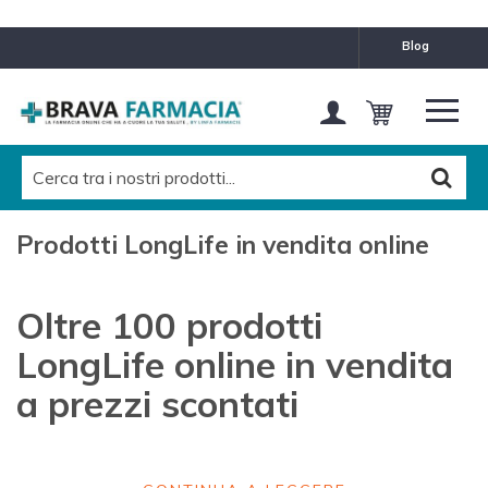
MARCHE
blog
Longlife vendita online
Pulisci questo filtro
CATEGORIES LEVEL 1
Tutti
Prodotti LongLife in vendita online
CATEGORIES LEVEL 2
Tutti
Oltre 100 prodotti
CATEGORIES LEVEL 3
LongLife online in vendita
Tutti
a prezzi scontati