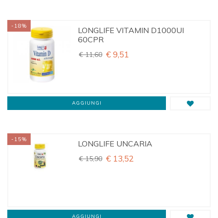
-18%
LONGLIFE VITAMIN D1000UI
60CPR
€ 9,51
€ 11,60
AGGIUNGI
-15%
LONGLIFE UNCARIA
€ 13,52
€ 15,90
AGGIUNGI