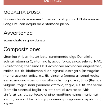
DETTAGLI
MODALITÀ D'USO:
Si consiglia di assumere 1 Tavoletta al giorno di Nutrimmune
Long Life, con acqua ad a stomaco pieno.
Avvertenze:
sconsigliato in gravidanza.
Composizione:
vitamina A (palmitato); beta-carotene(da alga Dunaliella
salina); vitamina C; vitamina E; acido folico; zinco; selenio; NAC;
L-glutatione; coenzima Q10; echinacea (echinacea angustifolia)
radice, e.s. tit.; bioflavonoidi da agrumi; astragalo (astragalus
membracenus) radice, e.s. tit.; ginseng (panax ginseng) radice,
e.s.; rosmarino (rosmarinus officinalis) foglia, e.s.; timo (thymus
vulgaris) foglia; noni (morinda citrifolia) foglia, e.s. tit.; the verde
(camelia sinensis) foglia, e.s. tit.; semi di uva rossa (vitis
vinifera), e.s. tit.; corteccia di pino marittimo (pinus maritima),
e.s. tit.; radice di bistorta giapponese (polygonum cuspidatum),
e.s. tit.