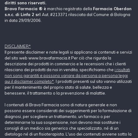
diritti sono riservati.
Brava Farmacia ® è
marchio registrato della
Farmacia Oberdan
s.n.c. di Linfa 2 srl
Aut. #213371 rilasciata dal Comune di Bologna
in data 29/09/2006.
DISCLAIMER*
Il presente disclaimer e note legali si applicano ai contenuti e servizi
del sito web www.bravafarmacia.it Per ciò che rigurda la
descrizione dei prodotti in commercio e le recensioni che i clienti
rilasciano dei prodotti da noi in vendita, specifichiamo che
i risultati
non sono garantiti e possono variare da persona a persona leggi
qui il disclaimer completo*
. I prodotti presenti sul sito vanno utilizzati
per il mantenimento del proprio stato di salute, bellezza e
benessere, il trattamento o la prevenzione di malattie.
I contenuti di Brava Farmacia sono di natura generale e non
possono essere considerati dei suggerimenti per la formulazione di
diagnosi, per scegliere un trattamento, un farmaco o per
determinarne la sua sospensione, non devono mai sostituire i
consigli di un medico sia generico che specializzato, né di un
dietologo né di un fisioterapista. L'uso dei contenuti avviene sotto la