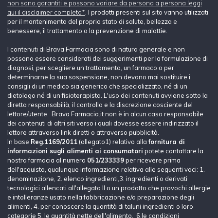
non sono garantiti e possono variare da persona a persona leggi
qui il disclaimer completo*
. I prodotti presenti sul sito vanno utilizzati
per il mantenimento del proprio stato di salute, bellezza e
benessere, il trattamento o la prevenzione di malattie.
I contenuti di Brava Farmacia sono di natura generale e non
possono essere considerati dei suggerimenti per la formulazione di
diagnosi, per scegliere un trattamento, un farmaco o per
determinarne la sua sospensione, non devono mai sostituire i
consigli di un medico sia generico che specializzato, né di un
dietologo né di un fisioterapista. L'uso dei contenuti avviene sotto la
diretta responsabilià, il controllo e la discrezione cosciente del
lettore/utente. Brava Farmacia.it non è in alcun caso responsabile
dei contenuti di altri siti verso i quali dovesse essere indirizzato il
lettore attraverso link diretti o attraverso pubblicità.
In base
Reg.1169/2011
(allegato1) relativo alla
fornitura di
informazioni sugli alimenti ai consumatori
potete contattare la
nostra farmacia al numero
051/233339
per ricevere prima
dell'acquisto, qualunque informazione relativa alle seguenti voci: 1.
denominazione, 2. elenco ingredienti,3. ingredienti o derivati
tecnologici allencati all'allegato II o un prodotto che provochi allergie
e intolleranze usato nella fabbricazione e/o preparazione degli
alimenti, 4. per conoscere la quantità di taluni ingredienti o loro
categorie 5. le quantità nette dell'alimento, 6.le condizioni