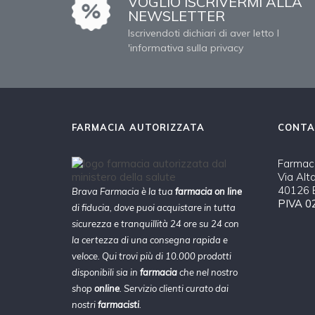
VOGLIO ISCRIVERMI ALLA
NEWSLETTER
Iscrivendoti dichiari di aver letto l
'informativa sulla privacy
FARMACIA AUTORIZZATA
CONTA
Farmaci
Via Alt
40126 B
Brava Farmacia è la tua
farmacia on line
PIVA 0
di fiducia, dove puoi acquistare in tutta
sicurezza e tranquillità 24 ore su 24 con
la certezza di una consegna rapida e
veloce. Qui trovi più di 10.000 prodotti
disponibili sia in
farmacia
che nel nostro
shop
online
. Servizio clienti curato dai
nostri
farmacisti
.