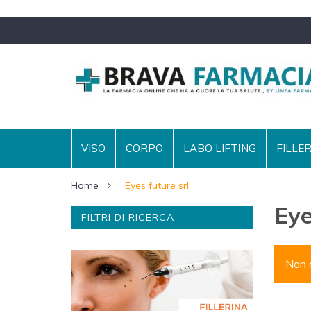
VISO
CORPO
LABO LIFTING
FILLE
Home
Eyes future srl
Eye
FILTRI DI RICERCA
Non c