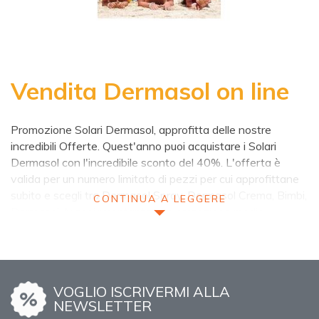
Vendita Dermasol on line
Promozione Solari Dermasol, approfitta delle nostre
incredibili Offerte. Quest'anno puoi acquistare i Solari
Dermasol con l'incredibile sconto del 40%. L'offerta è
valida per un numero limitato di pezzi per cui approfittane
subito e scegli tra Dermasol Spray, Dermasol Crema, Bimbi,
CONTINUA A LEGGERE
Dermasol Autopigmentante con protezione media,
Doposole e Stick Labbra
Dermasol
VOGLIO ISCRIVERMI ALLA
Dermasol è un marchio presente in farmacia da più di 20
NEWSLETTER
anni e da sempre è una marca nota per efficacia, sicurezza