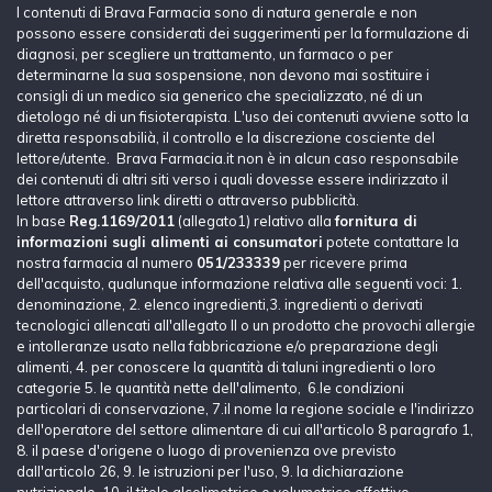
I contenuti di Brava Farmacia sono di natura generale e non
possono essere considerati dei suggerimenti per la formulazione di
diagnosi, per scegliere un trattamento, un farmaco o per
determinarne la sua sospensione, non devono mai sostituire i
consigli di un medico sia generico che specializzato, né di un
dietologo né di un fisioterapista. L'uso dei contenuti avviene sotto la
diretta responsabilià, il controllo e la discrezione cosciente del
lettore/utente. Brava Farmacia.it non è in alcun caso responsabile
dei contenuti di altri siti verso i quali dovesse essere indirizzato il
lettore attraverso link diretti o attraverso pubblicità.
In base
Reg.1169/2011
(allegato1) relativo alla
fornitura di
informazioni sugli alimenti ai consumatori
potete contattare la
nostra farmacia al numero
051/233339
per ricevere prima
dell'acquisto, qualunque informazione relativa alle seguenti voci: 1.
denominazione, 2. elenco ingredienti,3. ingredienti o derivati
tecnologici allencati all'allegato II o un prodotto che provochi allergie
e intolleranze usato nella fabbricazione e/o preparazione degli
alimenti, 4. per conoscere la quantità di taluni ingredienti o loro
categorie 5. le quantità nette dell'alimento, 6.le condizioni
particolari di conservazione, 7.il nome la regione sociale e l'indirizzo
dell'operatore del settore alimentare di cui all'articolo 8 paragrafo 1,
8. il paese d'origene o luogo di provenienza ove previsto
dall'articolo 26, 9. le istruzioni per l'uso, 9. la dichiarazione
nutrizionale, 10. il titolo alcolimetrico e volumetrico effettivo.