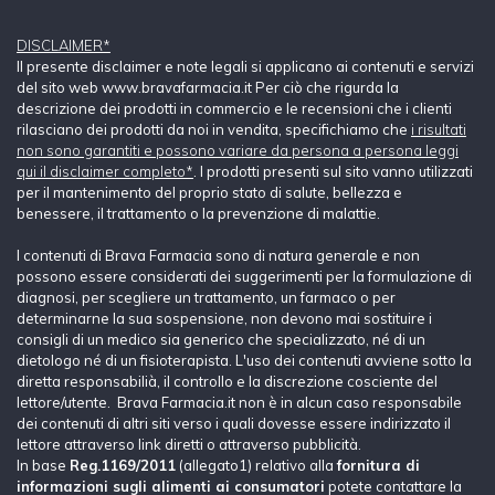
DISCLAIMER*
Il presente disclaimer e note legali si applicano ai contenuti e servizi
del sito web www.bravafarmacia.it Per ciò che rigurda la
descrizione dei prodotti in commercio e le recensioni che i clienti
rilasciano dei prodotti da noi in vendita, specifichiamo che
i risultati
non sono garantiti e possono variare da persona a persona leggi
qui il disclaimer completo*
. I prodotti presenti sul sito vanno utilizzati
per il mantenimento del proprio stato di salute, bellezza e
benessere, il trattamento o la prevenzione di malattie.
I contenuti di Brava Farmacia sono di natura generale e non
possono essere considerati dei suggerimenti per la formulazione di
diagnosi, per scegliere un trattamento, un farmaco o per
determinarne la sua sospensione, non devono mai sostituire i
consigli di un medico sia generico che specializzato, né di un
dietologo né di un fisioterapista. L'uso dei contenuti avviene sotto la
diretta responsabilià, il controllo e la discrezione cosciente del
lettore/utente. Brava Farmacia.it non è in alcun caso responsabile
dei contenuti di altri siti verso i quali dovesse essere indirizzato il
lettore attraverso link diretti o attraverso pubblicità.
In base
Reg.1169/2011
(allegato1) relativo alla
fornitura di
informazioni sugli alimenti ai consumatori
potete contattare la