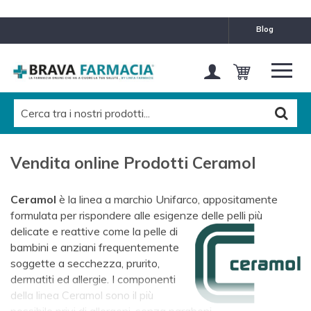
MARCHE
blog
Unifarco
CATEGORIES LEVEL 1
Tutti
CATEGORIES LEVEL 2
Vendita online Prodotti Ceramol
Ceramol
Pulisci questo filtro
Ceramol
è la linea a marchio Unifarco, appositamente
formulata per rispondere alle esigenze delle pelli
più
CATEGORIES LEVEL 3
delicate e reattive come la pelle di
bambini e anziani frequentemente
Tutti
soggette a secchezza, prurito,
dermatiti ed allergie. I componenti
della linea Ceramol sono il più
possibile privi di allergeni, senza parabeni,