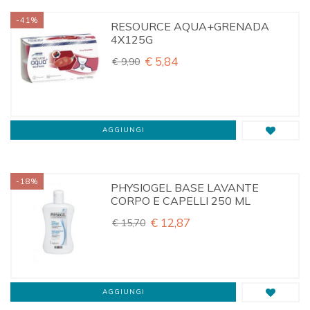
Winter
-41%
RESOURCE AQUA+GRENADA
4X125G
Planet Pharma
€ 5,84
€ 9,90
Gold Collagen
ALFASIGMA SpA
AGGIUNGI
OMIKRON ITALIA Srl
PHARMANUTRA SpA
-18%
PHYSIOGEL BASE LAVANTE
CORPO E CAPELLI 250 ML
ZETA FARMACEUTICI SpA
€ 12,87
€ 15,70
DECA LABORATORIO CHIMICO Srl
LO.LI.PHARMA Srl
AGGIUNGI
NESTLE' IT.SpA(HEALTHCARE NU.)