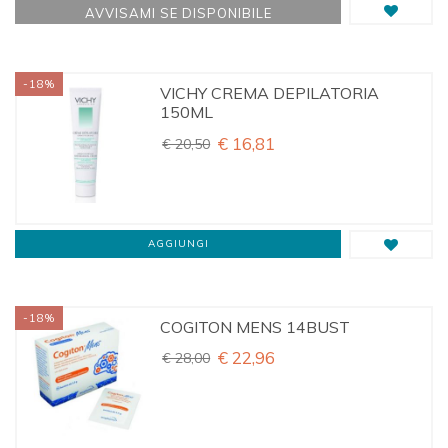
AVVISAMI SE DISPONIBILE
-18%
VICHY CREMA DEPILATORIA
150ML
€ 16,81
€ 20,50
AGGIUNGI
-18%
COGITON MENS 14BUST
€ 22,96
€ 28,00