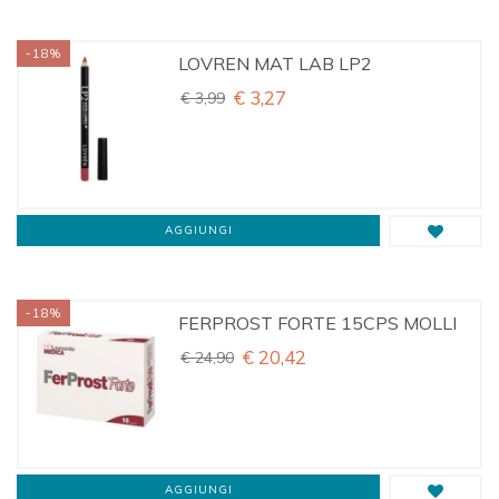
RECKITT BENCKISER H.(IT.) SpA
-18%
LOVREN MAT LAB LP2
KOLFARMA Srl
€ 3,27
€ 3,99
GLAXOSMITHKLINE C.HEALTH.SpA
MEDA PHARMA SpA
AGGIUNGI
SANDOZ SpA
FIDIA FARMACEUTICI SpA
-18%
FERPROST FORTE 15CPS MOLLI
PERRIGO ITALIA Srl
€ 20,42
€ 24,90
DI-VA Srl
GDP Srl-GENERAL DIETET.PHARMA
AGGIUNGI