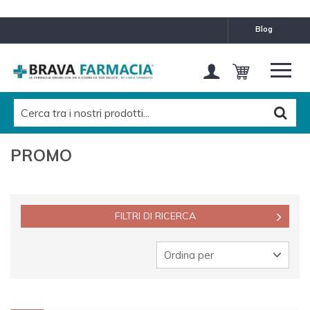
CATEGORIE
blog
GIFT BOX
PROMO MIAMO IN OMAGGIO SKIN TAPES
PRODOTTI GRAN RISPARMIO
PROMO FILLERINA 1+1
PROMO
PROMO SPAZZOLINO IN OMAGGIO
FILTRI DI RICERCA
Valigia Pronta
FILLERINA SENO
Ordina per
FILORGA SCONTI FINO AL 35%