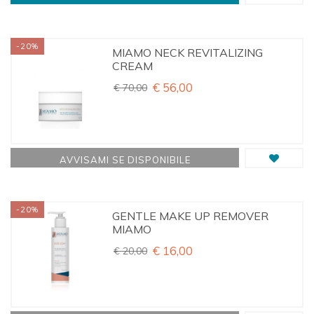
Mostra tutti
CATEGORIES LEVEL 1
-20%
MIAMO NECK REVITALIZING
PROMO
CREAM
Pulisci questo filtro
€ 56,00
€ 70,00
CATEGORIES LEVEL 2
Tutti
CATEGORIES LEVEL 3
AVVISAMI SE DISPONIBILE
Tutti
CATEGORIES LEVEL 4
-20%
GENTLE MAKE UP REMOVER
MIAMO
Tutti
€ 16,00
€ 20,00