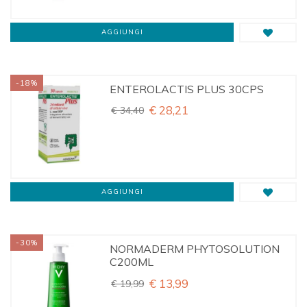
AGGIUNGI
-18%
ENTEROLACTIS PLUS 30CPS
€ 28,21
€ 34,40
AGGIUNGI
-30%
NORMADERM PHYTOSOLUTION
C200ML
€ 13,99
€ 19,99