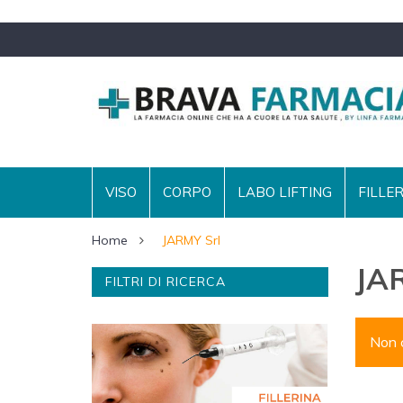
VISO
CORPO
LABO LIFTING
FILLE
Home
JARMY Srl
JA
FILTRI DI RICERCA
Non c