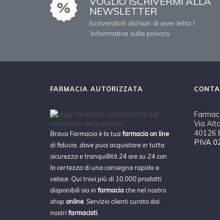
VOGLIO ISCRIVERMI ALLA
NEWSLETTER
Iscrivendoti dichiari di aver letto l
'informativa sulla privacy
FARMACIA AUTORIZZATA
CONTA
Farmaci
Via Alt
40126 B
Brava Farmacia è la tua
farmacia on line
PIVA 0
di fiducia, dove puoi acquistare in tutta
sicurezza e tranquillità 24 ore su 24 con
la certezza di una consegna rapida e
veloce. Qui trovi più di 10.000 prodotti
disponibili sia in
farmacia
che nel nostro
shop
online
. Servizio clienti curato dai
nostri
farmacisti
.