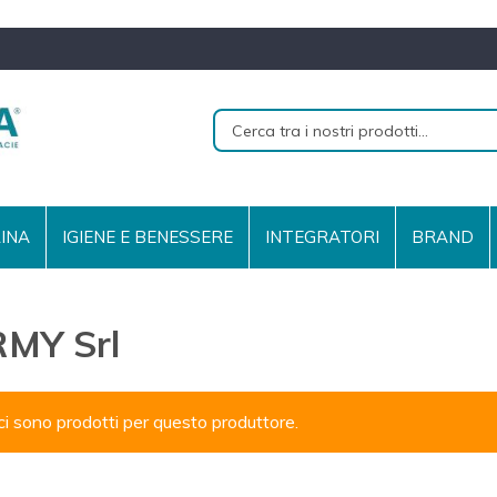
RINA
IGIENE E BENESSERE
INTEGRATORI
BRAND
RMY Srl
i sono prodotti per questo produttore.