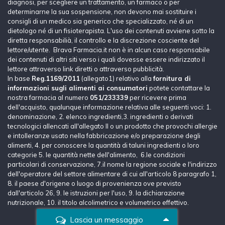
diagnosi, per scegliere un trattamento, un farmaco o per
determinarne la sua sospensione, non devono mai sostituire i
consigli di un medico sia generico che specializzato, né di un
dietologo né di un fisioterapista. L'uso dei contenuti avviene sotto la
diretta responsabilià, il controllo e la discrezione cosciente del
lettore/utente. Brava Farmacia.it non è in alcun caso responsabile
dei contenuti di altri siti verso i quali dovesse essere indirizzato il
lettore attraverso link diretti o attraverso pubblicità.
In base
Reg.1169/2011
(allegato1) relativo alla
fornitura di
informazioni sugli alimenti ai consumatori
potete contattare la
nostra farmacia al numero
051/233339
per ricevere prima
dell'acquisto, qualunque informazione relativa alle seguenti voci: 1.
denominazione, 2. elenco ingredienti,3. ingredienti o derivati
tecnologici allencati all'allegato II o un prodotto che provochi allergie
e intolleranze usato nella fabbricazione e/o preparazione degli
alimenti, 4. per conoscere la quantità di taluni ingredienti o loro
categorie 5. le quantità nette dell'alimento, 6.le condizioni
particolari di conservazione, 7.il nome la regione sociale e l'indirizzo
dell'operatore del settore alimentare di cui all'articolo 8 paragrafo 1,
8. il paese d'origene o luogo di provenienza ove previsto
dall'articolo 26, 9. le istruzioni per l'uso, 9. la dichiarazione
nutrizionale, 10. il titolo alcolimetrico e volumetrico effettivo.
Lascia un messaggio