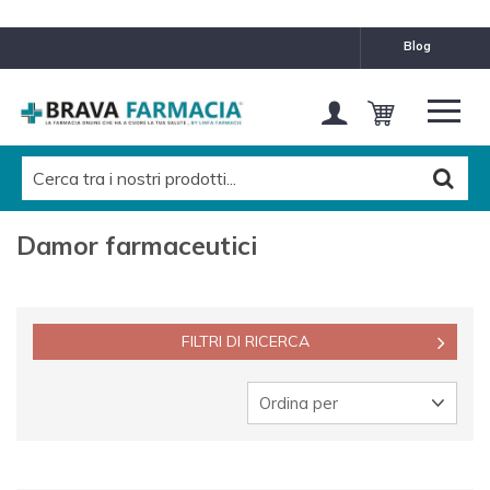
MARCHE
blog
Damor farmaceutici
Pulisci questo filtro
CATEGORIES LEVEL 1
Tutti
Damor farmaceutici
CATEGORIES LEVEL 2
Tutti
FILTRI DI RICERCA
CATEGORIES LEVEL 3
Tutti
Ordina per
CATEGORIES LEVEL 4
Tutti