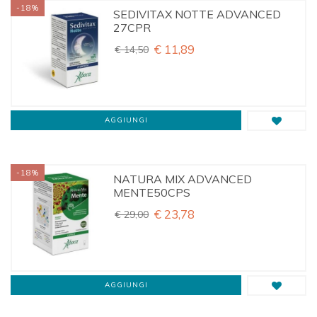
-18%
SEDIVITAX NOTTE ADVANCED
27CPR
€ 11,89
€ 14,50
AGGIUNGI
-18%
NATURA MIX ADVANCED
MENTE50CPS
€ 23,78
€ 29,00
AGGIUNGI