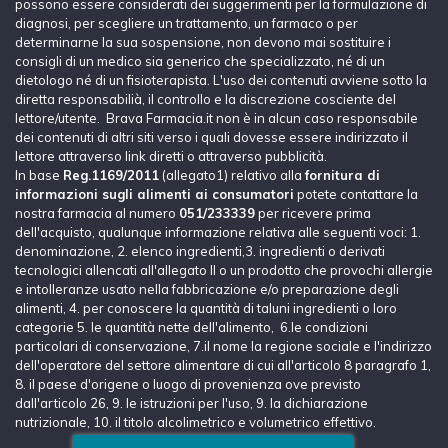
possono essere considerati dei suggerimenti per la formulazione di
diagnosi, per scegliere un trattamento, un farmaco o per
determinarne la sua sospensione, non devono mai sostituire i
consigli di un medico sia generico che specializzato, né di un
dietologo né di un fisioterapista. L'uso dei contenuti avviene sotto la
diretta responsabilià, il controllo e la discrezione cosciente del
lettore/utente. Brava Farmacia.it non è in alcun caso responsabile
dei contenuti di altri siti verso i quali dovesse essere indirizzato il
lettore attraverso link diretti o attraverso pubblicità.
In base
Reg.1169/2011
(allegato1) relativo alla
fornitura di
informazioni sugli alimenti ai consumatori
potete contattare la
nostra farmacia al numero
051/233339
per ricevere prima
dell'acquisto, qualunque informazione relativa alle seguenti voci: 1.
denominazione, 2. elenco ingredienti,3. ingredienti o derivati
tecnologici allencati all'allegato II o un prodotto che provochi allergie
e intolleranze usato nella fabbricazione e/o preparazione degli
alimenti, 4. per conoscere la quantità di taluni ingredienti o loro
categorie 5. le quantità nette dell'alimento, 6.le condizioni
particolari di conservazione, 7.il nome la regione sociale e l'indirizzo
dell'operatore del settore alimentare di cui all'articolo 8 paragrafo 1,
8. il paese d'origene o luogo di provenienza ove previsto
dall'articolo 26, 9. le istruzioni per l'uso, 9. la dichiarazione
nutrizionale, 10. il titolo alcolimetrico e volumetrico effettivo.