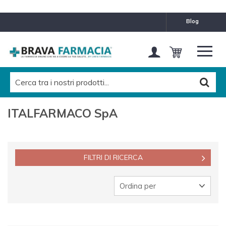
MARCHE
blog
ITALFARMACO SpA
Pulisci questo filtro
CATEGORIES LEVEL 1
Tutti
ITALFARMACO SpA
CATEGORIES LEVEL 2
Tutti
FILTRI DI RICERCA
Ordina per