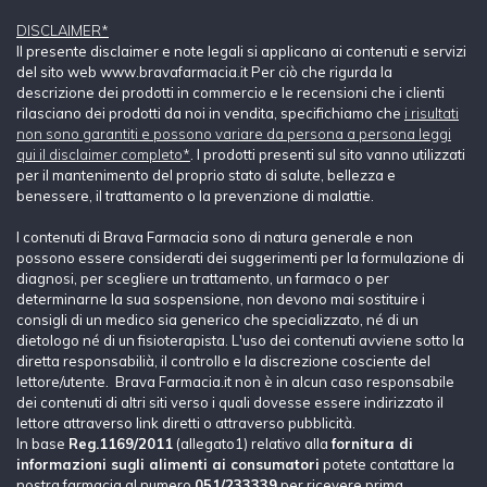
DISCLAIMER*
Il presente disclaimer e note legali si applicano ai contenuti e servizi
del sito web www.bravafarmacia.it Per ciò che rigurda la
descrizione dei prodotti in commercio e le recensioni che i clienti
rilasciano dei prodotti da noi in vendita, specifichiamo che
i risultati
non sono garantiti e possono variare da persona a persona leggi
qui il disclaimer completo*
. I prodotti presenti sul sito vanno utilizzati
per il mantenimento del proprio stato di salute, bellezza e
benessere, il trattamento o la prevenzione di malattie.
I contenuti di Brava Farmacia sono di natura generale e non
possono essere considerati dei suggerimenti per la formulazione di
diagnosi, per scegliere un trattamento, un farmaco o per
determinarne la sua sospensione, non devono mai sostituire i
consigli di un medico sia generico che specializzato, né di un
dietologo né di un fisioterapista. L'uso dei contenuti avviene sotto la
diretta responsabilià, il controllo e la discrezione cosciente del
lettore/utente. Brava Farmacia.it non è in alcun caso responsabile
dei contenuti di altri siti verso i quali dovesse essere indirizzato il
lettore attraverso link diretti o attraverso pubblicità.
In base
Reg.1169/2011
(allegato1) relativo alla
fornitura di
informazioni sugli alimenti ai consumatori
potete contattare la
nostra farmacia al numero
051/233339
per ricevere prima