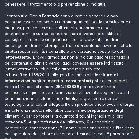
benessere, il trattamento o la prevenzione di malattie.
I contenuti di Brava Farmacia sono di natura generale e non
possono essere considerati dei suggerimenti per la formulazione di
diagnosi, per scegliere un trattamento, un farmaco o per
determinarne la sua sospensione, non devono mai sostituire i
consigli di un medico sia generico che specializzato, né di un
dietologo né di un fisioterapista. L'uso dei contenuti avviene sotto la
diretta responsabilià, il controllo e la discrezione cosciente del
lettore/utente. Brava Farmacia.it non è in alcun caso responsabile
dei contenuti di altri siti verso i quali dovesse essere indirizzato il
lettore attraverso link diretti o attraverso pubblicità.
In base
Reg.1169/2011
(allegato1) relativo alla
fornitura di
informazioni sugli alimenti ai consumatori
potete contattare la
nostra farmacia al numero
051/233339
per ricevere prima
dell'acquisto, qualunque informazione relativa alle seguenti voci: 1.
denominazione, 2. elenco ingredienti,3. ingredienti o derivati
tecnologici allencati all'allegato II o un prodotto che provochi allergie
e intolleranze usato nella fabbricazione e/o preparazione degli
alimenti, 4. per conoscere la quantità di taluni ingredienti o loro
categorie 5. le quantità nette dell'alimento, 6.le condizioni
particolari di conservazione, 7.il nome la regione sociale e l'indirizzo
dell'operatore del settore alimentare di cui all'articolo 8 paragrafo 1,