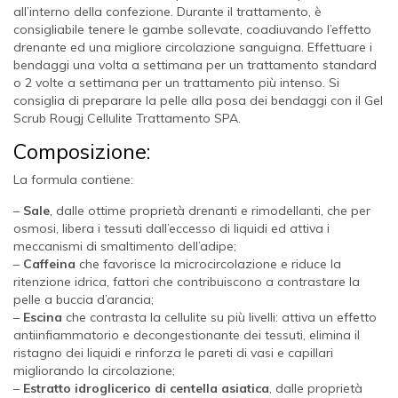
all’interno della confezione. Durante il trattamento, è
consigliabile tenere le gambe sollevate, coadiuvando l’effetto
drenante ed una migliore circolazione sanguigna. Effettuare i
bendaggi una volta a settimana per un trattamento standard
o 2 volte a settimana per un trattamento più intenso. Si
consiglia di preparare la pelle alla posa dei bendaggi con il Gel
Scrub Rougj Cellulite Trattamento SPA.
Composizione:
La formula contiene:
–
Sale
, dalle ottime proprietà drenanti e rimodellanti, che per
osmosi, libera i tessuti dall’eccesso di liquidi ed attiva i
meccanismi di smaltimento dell’adipe;
–
Caffeina
che favorisce la microcircolazione e riduce la
ritenzione idrica, fattori che contribuiscono a contrastare la
pelle a buccia d’arancia;
–
Escina
che contrasta la cellulite su più livelli: attiva un effetto
antiinfiammatorio e decongestionante dei tessuti, elimina il
ristagno dei liquidi e rinforza le pareti di vasi e capillari
migliorando la circolazione;
–
Estratto idroglicerico di centella asiatica
, dalle proprietà