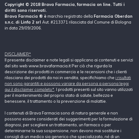
Copyright © 2018 Brava Farmacia, farmacia on line. Tutti i
diritti sono riservati.
Brava Farmacia ® è
marchio registrato della
Farmacia Oberdan
s.n.c. di Linfa 2 srl
Aut. #213371 rilasciata dal Comune di Bologna
in data 29/09/2006.
DISCLAIMER*
Il presente disclaimer e note legali si applicano ai contenuti e servizi
del sito web www.bravafarmacia.it Per ciò che rigurda la
descrizione dei prodotti in commercio e le recensioni che i clienti
rilasciano dei prodotti da noi in vendita, specifichiamo che
i risultati
non sono garantiti e possono variare da persona a persona leggi
qui il disclaimer completo*
. I prodotti presenti sul sito vanno utilizzati
per il mantenimento del proprio stato di salute, bellezza e
benessere, il trattamento o la prevenzione di malattie.
I contenuti di Brava Farmacia sono di natura generale e non
possono essere considerati dei suggerimenti per la formulazione di
diagnosi, per scegliere un trattamento, un farmaco o per
determinarne la sua sospensione, non devono mai sostituire i
consigli di un medico sia generico che specializzato, né di un