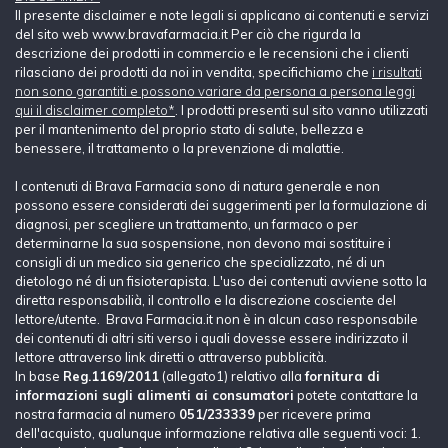
Il presente disclaimer e note legali si applicano ai contenuti e servizi
del sito web www.bravafarmacia.it Per ciò che rigurda la
descrizione dei prodotti in commercio e le recensioni che i clienti
rilasciano dei prodotti da noi in vendita, specifichiamo che
i risultati
non sono garantiti e possono variare da persona a persona leggi
qui il disclaimer completo*
. I prodotti presenti sul sito vanno utilizzati
per il mantenimento del proprio stato di salute, bellezza e
benessere, il trattamento o la prevenzione di malattie.
I contenuti di Brava Farmacia sono di natura generale e non
possono essere considerati dei suggerimenti per la formulazione di
diagnosi, per scegliere un trattamento, un farmaco o per
determinarne la sua sospensione, non devono mai sostituire i
consigli di un medico sia generico che specializzato, né di un
dietologo né di un fisioterapista. L'uso dei contenuti avviene sotto la
diretta responsabilià, il controllo e la discrezione cosciente del
lettore/utente. Brava Farmacia.it non è in alcun caso responsabile
dei contenuti di altri siti verso i quali dovesse essere indirizzato il
lettore attraverso link diretti o attraverso pubblicità.
In base
Reg.1169/2011
(allegato1) relativo alla
fornitura di
informazioni sugli alimenti ai consumatori
potete contattare la
nostra farmacia al numero
051/233339
per ricevere prima
dell'acquisto, qualunque informazione relativa alle seguenti voci: 1.