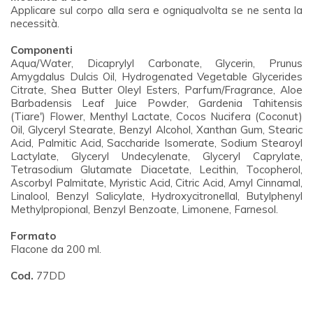
Applicare sul corpo alla sera e ogniqualvolta se ne senta la
necessità.
Componenti
Aqua/Water, Dicaprylyl Carbonate, Glycerin, Prunus
Amygdalus Dulcis Oil, Hydrogenated Vegetable Glycerides
Citrate, Shea Butter Oleyl Esters, Parfum/Fragrance, Aloe
Barbadensis Leaf Juice Powder, Gardenia Tahitensis
(Tiare') Flower, Menthyl Lactate, Cocos Nucifera (Coconut)
Oil, Glyceryl Stearate, Benzyl Alcohol, Xanthan Gum, Stearic
Acid, Palmitic Acid, Saccharide Isomerate, Sodium Stearoyl
Lactylate, Glyceryl Undecylenate, Glyceryl Caprylate,
Tetrasodium Glutamate Diacetate, Lecithin, Tocopherol,
Ascorbyl Palmitate, Myristic Acid, Citric Acid, Amyl Cinnamal,
Linalool, Benzyl Salicylate, Hydroxycitronellal, Butylphenyl
Methylpropional, Benzyl Benzoate, Limonene, Farnesol.
Formato
Flacone da 200 ml.
Cod.
77DD