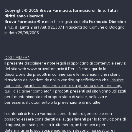
Copyright © 2018 Brava Farmacia, farmacia on line. Tutti i
diritti sono riservati.
Brava Farmacia ® è
marchio registrato della
Farmacia Oberdan
s.n.c. di Linfa 2 srl
Aut. #213371 rilasciata dal Comune di Bologna
in data 29/09/2006.
DISCLAIMER*
Il presente disclaimer e note legali si applicano ai contenuti e servizi
del sito web www.bravafarmacia.it Per ciò che rigurda la
descrizione dei prodotti in commercio e le recensioni che i clienti
rilasciano dei prodotti da noi in vendita, specifichiamo che
i risultati
non sono garantiti e possono variare da persona a persona leggi
qui il disclaimer completo*
. I prodotti presenti sul sito vanno utilizzati
per il mantenimento del proprio stato di salute, bellezza e
benessere, il trattamento o la prevenzione di malattie.
I contenuti di Brava Farmacia sono di natura generale e non
possono essere considerati dei suggerimenti per la formulazione di
diagnosi, per scegliere un trattamento, un farmaco o per
determinarne la sua sospensione, non devono mai sostituire i