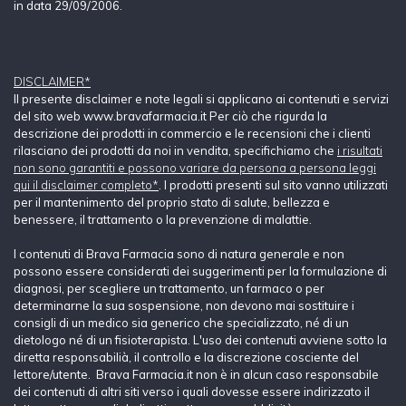
in data 29/09/2006.
DISCLAIMER*
Il presente disclaimer e note legali si applicano ai contenuti e servizi
del sito web www.bravafarmacia.it Per ciò che rigurda la
descrizione dei prodotti in commercio e le recensioni che i clienti
rilasciano dei prodotti da noi in vendita, specifichiamo che
i risultati
non sono garantiti e possono variare da persona a persona leggi
qui il disclaimer completo*
. I prodotti presenti sul sito vanno utilizzati
per il mantenimento del proprio stato di salute, bellezza e
benessere, il trattamento o la prevenzione di malattie.
I contenuti di Brava Farmacia sono di natura generale e non
possono essere considerati dei suggerimenti per la formulazione di
diagnosi, per scegliere un trattamento, un farmaco o per
determinarne la sua sospensione, non devono mai sostituire i
consigli di un medico sia generico che specializzato, né di un
dietologo né di un fisioterapista. L'uso dei contenuti avviene sotto la
diretta responsabilià, il controllo e la discrezione cosciente del
lettore/utente. Brava Farmacia.it non è in alcun caso responsabile
dei contenuti di altri siti verso i quali dovesse essere indirizzato il