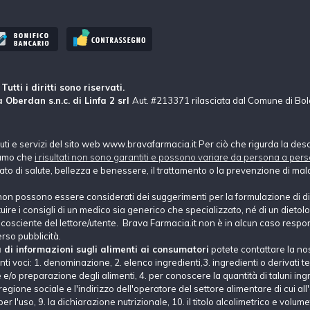
tti i diritti sono riservati.
 Oberdan s.n.c. di Linfa 2 srl
Aut. #213371 rilasciata dal Comune di Bo
nuti e servizi del sito web www.bravafarmacia.it Per ciò che rigurda la des
hiamo che
i risultati non sono garantiti e possono variare da persona a pers
tato di salute, bellezza e benessere, il trattamento o la prevenzione di mala
non possono essere considerati dei suggerimenti per la formulazione di di
e i consigli di un medico sia generico che specializzato, né di un dietolog
ne cosciente del lettore/utente. Brava Farmacia.it non è in alcun caso respons
erso pubblicità.
a di informazioni sugli alimenti ai consumatori
potete contattare la no
i voci: 1. denominazione, 2. elenco ingredienti,3. ingredienti o derivati tec
e/o preparazione degli alimenti, 4. per conoscere la quantità di taluni ingre
regione sociale e l'indirizzo dell'operatore del settore alimentare di cui all
er l'uso, 9. la dichiarazione nutrizionale, 10. il titolo alcolimetrico e volumet