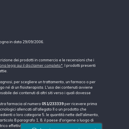
logna in data 29/09/2006.
crizione dei prodotti in commercio e le recensioni che i
ona leggi qui il disclaimer completo*
. I prodotti presenti
ttie.
agnosi, per scegliere un trattamento, un farmaco o per
o né di un fisioterapista. L'uso dei contenuti avviene
abile dei contenuti di altri siti verso i quali dovesse
stra farmacia al numero
051/233339
per ricevere prima
nologici allencati all'allegato II o un prodotto che
dienti o loro categorie 5. le quantità nette dell'alimento,
'articolo 8 paragrafo 1, 8. il paese d'origene o luogo di
rico effettivo.