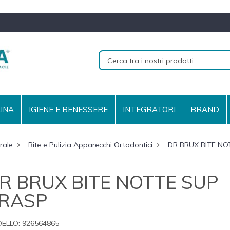
RINA
IGIENE E BENESSERE
INTEGRATORI
BRAND
rale
Bite e Pulizia Apparecchi Ortodontici
DR BRUX BITE NO
R BRUX BITE NOTTE SUP
RASP
ELLO:
926564865