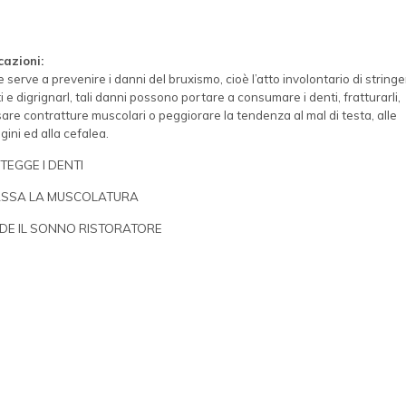
cazioni:
te serve a prevenire i danni del bruxismo, cioè l’atto involontario di stringe
i e digrignarl, tali danni possono portare a consumare i denti, fratturarli,
are contratture muscolari o peggiorare la tendenza al mal di testa, alle
gini ed alla cefalea.
TEGGE I DENTI
ASSA LA MUSCOLATURA
DE IL SONNO RISTORATORE