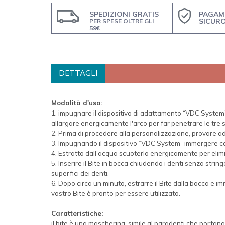
SPEDIZIONI GRATIS
PAGAM
SICUR
PER SPESE OLTRE GLI
59€
DETTAGLI
Modalità d'uso:
1. impugnare il dispositivo di adattamento “VDC System” co
allargare energicamente l'arco per far penetrare le tre sp
2. Prima di procedere alla personalizzazione, provare ad
3. Impugnando il dispositivo “VDC System” immergere co
4. Estratto dall'acqua scuoterlo energicamente per elim
5. Inserire il Bite in bocca chiudendo i denti senza stri
superfici dei denti.
6. Dopo circa un minuto, estrarre il Bite dalla bocca e i
vostro Bite è pronto per essere utilizzato.
Caratteristiche:
il bite è una mascherina, simile al paradenti che portano 