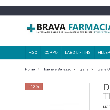
VISO
CORPO
LABO LIFTING
FILLE
Home
Igiene e Bellezza
Igiene
Igiene O
D
-18%
T
MOD