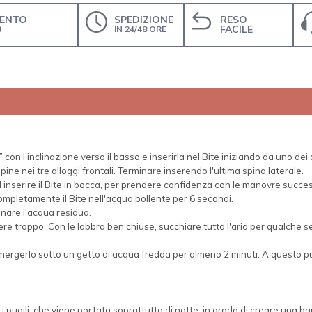
ENTO
SPEDIZIONE
RESO
O
FACILE
IN 24/48 ORE
n l'inclinazione verso il basso e inserirla nel Bite iniziando da uno dei du
ine nei tre alloggi frontali. Terminare inserendo l'ultima spina laterale.
 inserire il Bite in bocca, per prendere confidenza con le manovre succes
mpletamente il Bite nell'acqua bollente per 6 secondi.
inare l'acqua residua.
ngere troppo. Con le labbra ben chiuse, succhiare tutta l'aria per qualche
mmergerlo sotto un getto di acqua fredda per almeno 2 minuti. A questo punt
i pugili, che viene portata soprattutto di notte, in grado di creare una bar