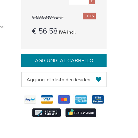
-18%
€ 69,00
IVA incl.
re i
€ 56,58
IVA incl.
AGGIUNGI AL CARRELLO
Aggiungi alla lista dei desideri