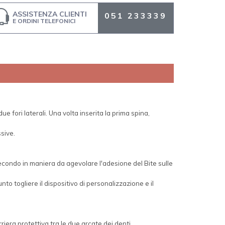
ASSISTENZA CLIENTI
051 233339
E ORDINI TELEFONICI
e fori laterali. Una volta inserita la prima spina,
sive.
 secondo in maniera da agevolare l'adesione del Bite sulle
o togliere il dispositivo di personalizzazione e il
riera protettiva tra le due arcate dei denti.