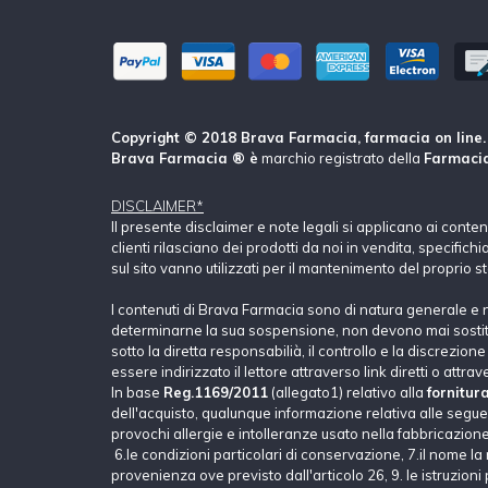
Copyright © 2018 Brava Farmacia, farmacia on line. Tu
Brava Farmacia ® è
marchio registrato della
Farmacia
DISCLAIMER*
Il presente disclaimer e note legali si applicano ai conte
clienti rilasciano dei prodotti da noi in vendita, specific
sul sito vanno utilizzati per il mantenimento del proprio s
I contenuti di Brava Farmacia sono di natura generale e 
determinarne la sua sospensione, non devono mai sostituir
sotto la diretta responsabilià, il controllo e la discrezio
essere indirizzato il lettore attraverso link diretti o attrav
In base
Reg.1169/2011
(allegato1) relativo alla
fornitur
dell'acquisto, qualunque informazione relativa alle seguent
provochi allergie e intolleranze usato nella fabbricazione 
6.le condizioni particolari di conservazione, 7.il nome la 
provenienza ove previsto dall'articolo 26, 9. le istruzioni p