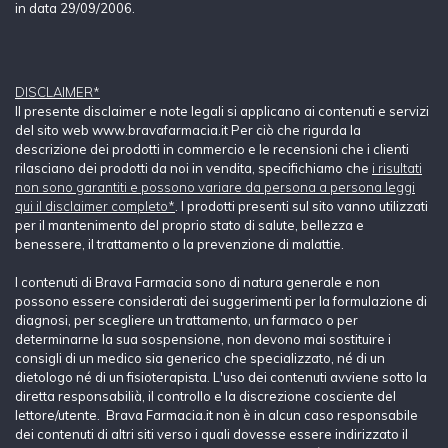
in data 29/09/2006.
DISCLAIMER*
Il presente disclaimer e note legali si applicano ai contenuti e servizi
del sito web www.bravafarmacia.it Per ciò che rigurda la
descrizione dei prodotti in commercio e le recensioni che i clienti
rilasciano dei prodotti da noi in vendita, specifichiamo che
i risultati
non sono garantiti e possono variare da persona a persona leggi
qui il disclaimer completo*
. I prodotti presenti sul sito vanno utilizzati
per il mantenimento del proprio stato di salute, bellezza e
benessere, il trattamento o la prevenzione di malattie.
I contenuti di Brava Farmacia sono di natura generale e non
possono essere considerati dei suggerimenti per la formulazione di
diagnosi, per scegliere un trattamento, un farmaco o per
determinarne la sua sospensione, non devono mai sostituire i
consigli di un medico sia generico che specializzato, né di un
dietologo né di un fisioterapista. L'uso dei contenuti avviene sotto la
diretta responsabilià, il controllo e la discrezione cosciente del
lettore/utente. Brava Farmacia.it non è in alcun caso responsabile
dei contenuti di altri siti verso i quali dovesse essere indirizzato il