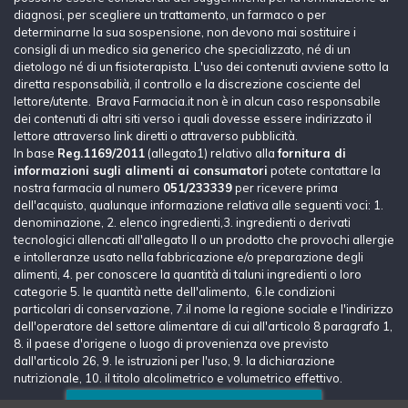
diagnosi, per scegliere un trattamento, un farmaco o per
determinarne la sua sospensione, non devono mai sostituire i
consigli di un medico sia generico che specializzato, né di un
dietologo né di un fisioterapista. L'uso dei contenuti avviene sotto la
diretta responsabilià, il controllo e la discrezione cosciente del
lettore/utente. Brava Farmacia.it non è in alcun caso responsabile
dei contenuti di altri siti verso i quali dovesse essere indirizzato il
lettore attraverso link diretti o attraverso pubblicità.
In base
Reg.1169/2011
(allegato1) relativo alla
fornitura di
informazioni sugli alimenti ai consumatori
potete contattare la
nostra farmacia al numero
051/233339
per ricevere prima
dell'acquisto, qualunque informazione relativa alle seguenti voci: 1.
denominazione, 2. elenco ingredienti,3. ingredienti o derivati
tecnologici allencati all'allegato II o un prodotto che provochi allergie
e intolleranze usato nella fabbricazione e/o preparazione degli
alimenti, 4. per conoscere la quantità di taluni ingredienti o loro
categorie 5. le quantità nette dell'alimento, 6.le condizioni
particolari di conservazione, 7.il nome la regione sociale e l'indirizzo
dell'operatore del settore alimentare di cui all'articolo 8 paragrafo 1,
8. il paese d'origene o luogo di provenienza ove previsto
dall'articolo 26, 9. le istruzioni per l'uso, 9. la dichiarazione
nutrizionale, 10. il titolo alcolimetrico e volumetrico effettivo.