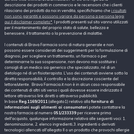
descrizione dei prodotti in commercio e le recensioni che i clienti
rilasciano dei prodotti da noi in vendita, specifichiamo che
i risultati
non sono garantiti e possono variare da persona a persona leggi
qui il disclaimer completo*
. I prodotti presenti sul sito vanno utilizzati
per il mantenimento del proprio stato di salute, bellezza e
benessere, il trattamento o la prevenzione di malattie.
I contenuti di Brava Farmacia sono di natura generale e non
possono essere considerati dei suggerimenti per la formulazione di
diagnosi, per scegliere un trattamento, un farmaco o per
determinarne la sua sospensione, non devono mai sostituire i
consigli di un medico sia generico che specializzato, né di un
dietologo né di un fisioterapista. L'uso dei contenuti avviene sotto la
diretta responsabilià, il controllo e la discrezione cosciente del
lettore/utente. Brava Farmacia.it non è in alcun caso responsabile
dei contenuti di altri siti verso i quali dovesse essere indirizzato il
lettore attraverso link diretti o attraverso pubblicità.
In base
Reg.1169/2011
(allegato1) relativo alla
fornitura di
informazioni sugli alimenti ai consumatori
potete contattare la
nostra farmacia al numero
051/233339
per ricevere prima
dell'acquisto, qualunque informazione relativa alle seguenti voci: 1.
denominazione, 2. elenco ingredienti,3. ingredienti o derivati
tecnologici allencati all'allegato II o un prodotto che provochi allergie