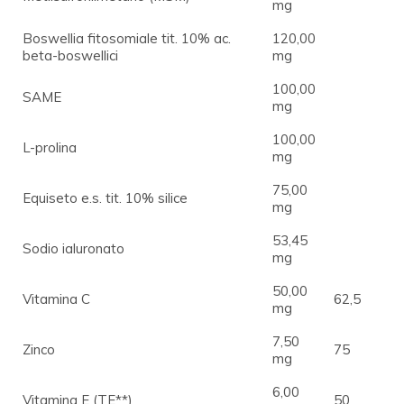
mg
Boswellia fitosomiale tit. 10% ac.
120,00
beta-boswellici
mg
100,00
SAME
mg
100,00
L-prolina
mg
75,00
Equiseto e.s. tit. 10% silice
mg
53,45
Sodio ialuronato
mg
50,00
Vitamina C
62,5
mg
7,50
Zinco
75
mg
6,00
Vitamina E (TE**)
50