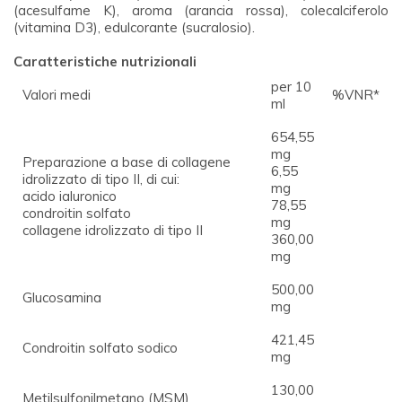
(acesulfame K), aroma (arancia rossa), colecalciferolo
(vitamina D3), edulcorante (sucralosio).
Caratteristiche nutrizionali
per 10
Valori medi
%VNR*
ml
654,55
mg
Preparazione a base di collagene
6,55
idrolizzato di tipo II, di cui:
mg
acido ialuronico
78,55
condroitin solfato
mg
collagene idrolizzato di tipo II
360,00
mg
500,00
Glucosamina
mg
421,45
Condroitin solfato sodico
mg
130,00
Metilsulfonilmetano (MSM)