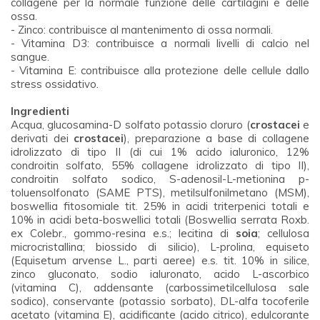
collagene per la normale funzione delle cartilagini e delle
ossa.
- Zinco: contribuisce al mantenimento di ossa normali.
- Vitamina D3: contribuisce a normali livelli di calcio nel
sangue.
- Vitamina E: contribuisce alla protezione delle cellule dallo
stress ossidativo.
Ingredienti
Acqua, glucosamina-D solfato potassio cloruro (
crostacei
e
derivati dei
crostacei
), preparazione a base di collagene
idrolizzato di tipo II (di cui 1% acido ialuronico, 12%
condroitin solfato, 55% collagene idrolizzato di tipo II),
condroitin solfato sodico, S-adenosil-L-metionina p-
toluensolfonato (SAME PTS), metilsulfonilmetano (MSM),
boswellia fitosomiale tit. 25% in acidi triterpenici totali e
10% in acidi beta-boswellici totali (Boswellia serrata Roxb.
ex Colebr., gommo-resina e.s.; lecitina di
soia
; cellulosa
microcristallina; biossido di silicio), L-prolina, equiseto
(Equisetum arvense L., parti aeree) e.s. tit. 10% in silice,
zinco gluconato, sodio ialuronato, acido L-ascorbico
(vitamina C), addensante (carbossimetilcellulosa sale
sodico), conservante (potassio sorbato), DL-alfa tocoferile
acetato (vitamina E), acidificante (acido citrico), edulcorante