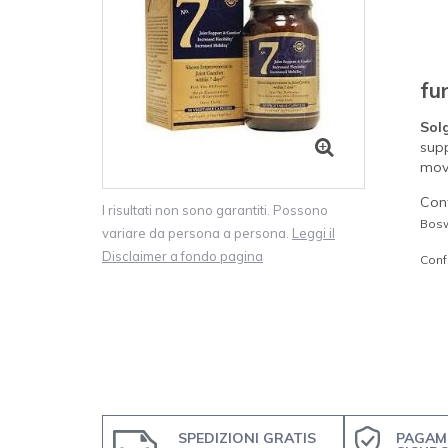
fu
Sol
sup
movi
Cont
I risultati non sono garantiti. Possono
Boswe
variare da persona a persona.
Leggi il
Disclaimer a fondo pagina
Conf
SPEDIZIONI GRATIS
PAGAM