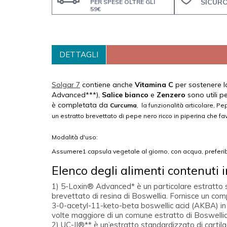
SICUR
PER SPESE OLTRE GLI
59€
DETTAGLI
Solgar 7
contiene anche
Vitamina C
per sostenere la 
Advanced***),
Salice bianco
e
Zenzero
sono utili p
è completata da
Curcuma
, la funzionalità articolare, 
un estratto brevettato di pepe nero ricco in piperina che fa
Modalità d'uso:
Assumere1 capsula vegetale al giorno, con acqua, preferib
Elenco degli alimenti contenuti i
1) 5-Loxin® Advanced* è un particolare estratto
brevettato di resina di Boswellia. Fornisce un c
3-0-acetyl-11-keto-beta boswellic acid (AKBA) in
volte maggiore di un comune estratto di Boswellia
2) UC-II®** è un’estratto standardizzato di carti