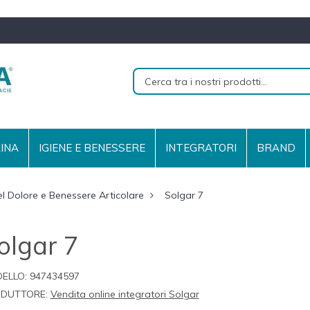
RINA
IGIENE E BENESSERE
INTEGRATORI
BRAND
el Dolore e Benessere Articolare
Solgar 7
olgar 7
ELLO:
947434597
DUTTORE:
Vendita online integratori Solgar