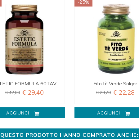
-25%
TETIC FORMULA 60TAV
Fito tè Verde Solgar
€ 29,40
€ 22,28
€ 42,00
€ 29,70
AGGIUNGI
AGGIUNGI
TO QUESTO PRODOTTO HANNO COMPRATO ANCHE: