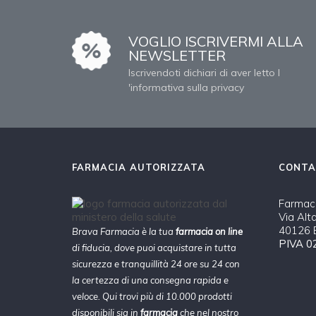
VOGLIO ISCRIVERMI ALLA
NEWSLETTER
Iscrivendoti dichiari di aver letto l
'informativa sulla privacy
FARMACIA AUTORIZZATA
CONTA
Farmaci
Via Alt
40126 B
Brava Farmacia è la tua
farmacia on line
PIVA 0
di fiducia, dove puoi acquistare in tutta
sicurezza e tranquillità 24 ore su 24 con
la certezza di una consegna rapida e
veloce. Qui trovi più di 10.000 prodotti
disponibili sia in
farmacia
che nel nostro