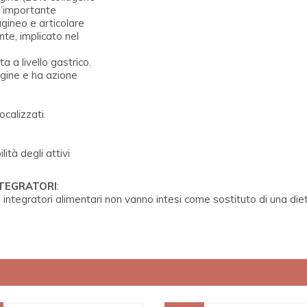
un’importante
agineo e articolare
nte, implicato nel
 a livello gastrico.
agine e ha azione
ocalizzati.
.
ità degli attivi
NTEGRATORI
:
 integratori alimentari non vanno intesi come sostituto di una d