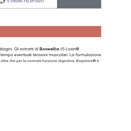
E ORDINI TELEFONICI
agini. Gli estratti di
Boswellia
(5-Loxin®
ntempo eventuali tensioni muscolari. La formulazione
te oltre che per la normale funzione digestiva. Bioperine® è