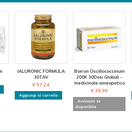
n
IALURONIC FORMULA
Boiron Oscillococcinum
30TAV
200K 30Dosi Globuli -
medicinale omeopatico
€ 57,24
€ 36,90
Aggiungi al carrello
Avvisami se
disponibile