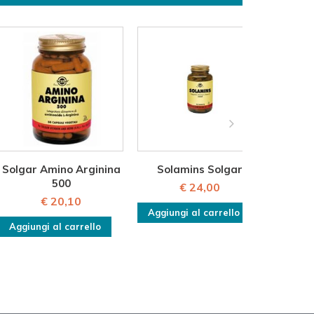
Solgar Amino Arginina
Solamins Solgar
FITO
500
€ 24,00
€ 20,10
Aggiungi al carrello
Avvis
disponi
Aggiungi al carrello