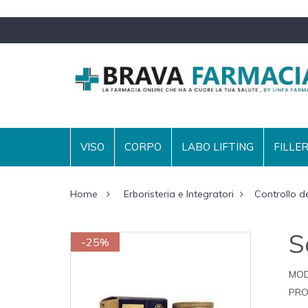
VISO
CORPO
LABO LIFTING
FILLE
Home
Erboristeria e Integratori
Controllo d
S
-25%
MOD
PRO