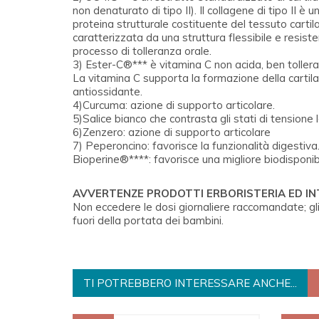
non denaturato di tipo II). Il collagene di tipo II è 
proteina strutturale costituente del tessuto cartil
caratterizzata da una struttura flessibile e resiste
processo di tolleranza orale.
3) Ester-C®*** è vitamina C non acida, ben tollerata
La vitamina C supporta la formazione della cartil
antiossidante.
4)Curcuma: azione di supporto articolare.
5)Salice bianco che contrasta gli stati di tensione l
6)Zenzero: azione di supporto articolare
7) Peperoncino: favorisce la funzionalità digestiva
Bioperine®****: favorisce una migliore biodisponibil
AVVERTENZE PRODOTTI ERBORISTERIA ED I
Non eccedere le dosi giornaliere raccomandate; gli
fuori della portata dei bambini.
TI POTREBBERO INTERESSARE ANCHE...