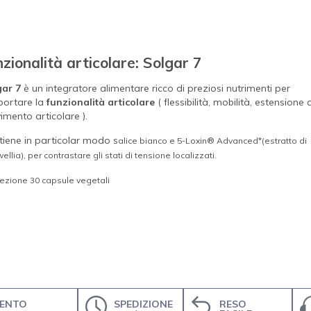
nzionalità articolare: Solgar 7
gar 7
è un integratore alimentare ricco di preziosi nutrimenti per
portare la
funzionalità articolare
( flessibilità, mobilità, estensione 
mento articolare ).
iene in particolar modo s
alice bianco e 5-Loxin® Advanced*(
estratto di
llia), per contrastare gli stati di tensione localizzati.
ezione 30 capsule vegetali
ENTO
SPEDIZIONE
RESO