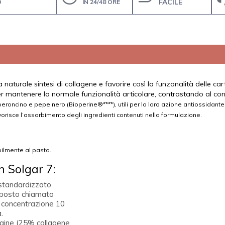
O
FACILE
IN 24/48 ORE
naturale sintesi di collagene e favorire così la funzonalità delle cartil
er mantenere la normale funzionalità articolare, contrastando al co
Peperoncino e pepe nero (Bioperine®****), utili per la loro azione antiossidan
vorisce l’assorbimento degli ingredienti contenuti nella formulazione.
ilmente al pasto.
n Solgar 7:
 standardizzato
omposto chiamato
 concentrazione 10
.
lagine (25% collagene