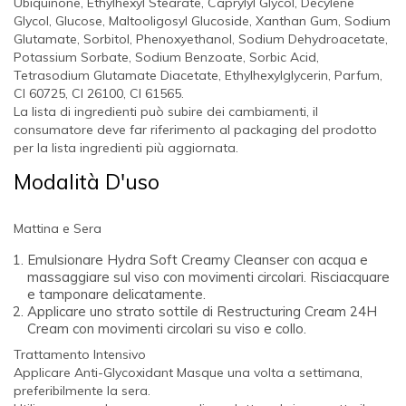
Ubiquinone, Ethylhexyl Stearate, Caprylyl Glycol, Decylene
Glycol, Glucose, Maltooligosyl Glucoside, Xanthan Gum, Sodium
Glutamate, Sorbitol, Phenoxyethanol, Sodium Dehydroacetate,
Potassium Sorbate, Sodium Benzoate, Sorbic Acid,
Tetrasodium Glutamate Diacetate, Ethylhexylglycerin, Parfum,
CI 60725, CI 26100, CI 61565.
La lista di ingredienti può subire dei cambiamenti, il
consumatore deve far riferimento al packaging del prodotto
per la lista ingredienti più aggiornata.
Modalità D'uso
Mattina e Sera
Emulsionare Hydra Soft Creamy Cleanser con acqua e
massaggiare sul viso con movimenti circolari. Risciacquare
e tamponare delicatamente.
Applicare uno strato sottile di Restructuring Cream 24H
Cream con movimenti circolari su viso e collo.
Trattamento Intensivo
Applicare Anti-Glycoxidant Masque una volta a settimana,
preferibilmente la sera.