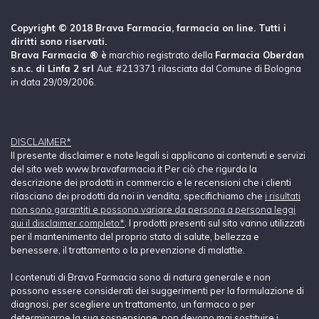
Copyright © 2018 Brava Farmacia, farmacia on line. Tutti i
diritti sono riservati.
Brava Farmacia ® è
marchio registrato della
Farmacia Oberdan
s.n.c. di Linfa 2 srl
Aut. #213371 rilasciata dal Comune di Bologna
in data 29/09/2006.
DISCLAIMER*
Il presente disclaimer e note legali si applicano ai contenuti e servizi
del sito web www.bravafarmacia.it Per ciò che rigurda la
descrizione dei prodotti in commercio e le recensioni che i clienti
rilasciano dei prodotti da noi in vendita, specifichiamo che
i risultati
non sono garantiti e possono variare da persona a persona leggi
qui il disclaimer completo*
. I prodotti presenti sul sito vanno utilizzati
per il mantenimento del proprio stato di salute, bellezza e
benessere, il trattamento o la prevenzione di malattie.
I contenuti di Brava Farmacia sono di natura generale e non
possono essere considerati dei suggerimenti per la formulazione di
diagnosi, per scegliere un trattamento, un farmaco o per
determinarne la sua sospensione, non devono mai sostituire i