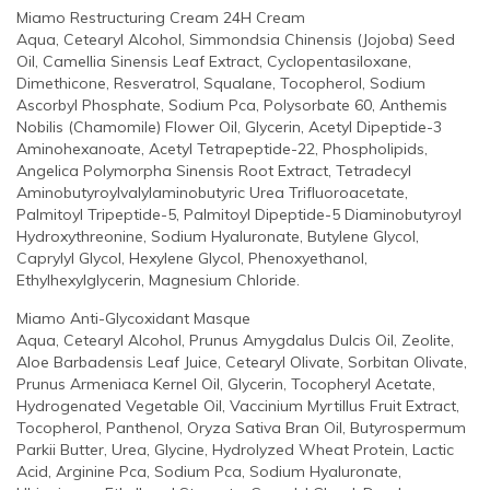
Miamo Restructuring Cream 24H Cream
Aqua, Cetearyl Alcohol, Simmondsia Chinensis (Jojoba) Seed
Oil, Camellia Sinensis Leaf Extract, Cyclopentasiloxane,
Dimethicone, Resveratrol, Squalane, Tocopherol, Sodium
Ascorbyl Phosphate, Sodium Pca, Polysorbate 60, Anthemis
Nobilis (Chamomile) Flower Oil, Glycerin, Acetyl Dipeptide-3
Aminohexanoate, Acetyl Tetrapeptide-22, Phospholipids,
Angelica Polymorpha Sinensis Root Extract, Tetradecyl
Aminobutyroylvalylaminobutyric Urea Trifluoroacetate,
Palmitoyl Tripeptide-5, Palmitoyl Dipeptide-5 Diaminobutyroyl
Hydroxythreonine, Sodium Hyaluronate, Butylene Glycol,
Caprylyl Glycol, Hexylene Glycol, Phenoxyethanol,
Ethylhexylglycerin, Magnesium Chloride.
Miamo Anti-Glycoxidant Masque
Aqua, Cetearyl Alcohol, Prunus Amygdalus Dulcis Oil, Zeolite,
Aloe Barbadensis Leaf Juice, Cetearyl Olivate, Sorbitan Olivate,
Prunus Armeniaca Kernel Oil, Glycerin, Tocopheryl Acetate,
Hydrogenated Vegetable Oil, Vaccinium Myrtillus Fruit Extract,
Tocopherol, Panthenol, Oryza Sativa Bran Oil, Butyrospermum
Parkii Butter, Urea, Glycine, Hydrolyzed Wheat Protein, Lactic
Acid, Arginine Pca, Sodium Pca, Sodium Hyaluronate,