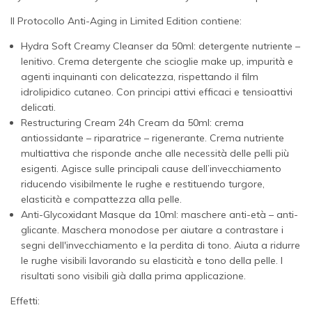
Il Protocollo Anti-Aging in Limited Edition contiene:
Hydra Soft Creamy Cleanser da 50ml:
detergente nutriente –
lenitivo. Crema detergente che scioglie make up, impurità e
agenti inquinanti con delicatezza, rispettando il film
idrolipidico cutaneo. Con principi attivi efficaci e tensioattivi
delicati.
Restructuring Cream 24h Cream da 50ml:
crema
antiossidante – riparatrice – rigenerante. Crema nutriente
multiattiva che risponde anche alle necessità delle pelli più
esigenti. Agisce sulle principali cause dell’invecchiamento
riducendo visibilmente le rughe e restituendo turgore,
elasticità e compattezza alla pelle.
Anti-Glycoxidant Masque da 10ml:
maschere anti-età – anti-
glicante. Maschera monodose per aiutare a contrastare i
segni dell'invecchiamento e la perdita di tono. Aiuta a ridurre
le rughe visibili lavorando su elasticità e tono della pelle. I
risultati sono visibili già dalla prima applicazione.
Effetti: