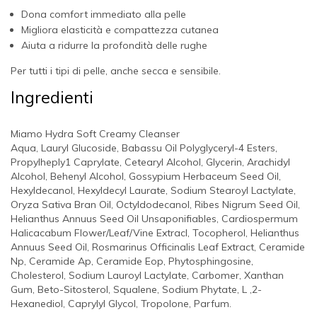
Dona comfort immediato alla pelle
Migliora elasticità e compattezza cutanea
Aiuta a ridurre la profondità delle rughe
Per tutti i tipi di pelle, anche secca e sensibile.
Ingredienti
Miamo Hydra Soft Creamy Cleanser
Aqua, Lauryl Glucoside, Babassu Oil Polyglyceryl-4 Esters,
Propylheply1 Caprylate, Cetearyl Alcohol, Glycerin, Arachidyl
Alcohol, Behenyl Alcohol, Gossypium Herbaceum Seed Oil,
Hexyldecanol, Hexyldecyl Laurate, Sodium Stearoyl Lactylate,
Oryza Sativa Bran Oil, Octyldodecanol, Ribes Nigrum Seed Oil,
Helianthus Annuus Seed Oil Unsaponifiables, Cardiospermum
Halicacabum Flower/Leaf/Vine Extracl, Tocopherol, Helianthus
Annuus Seed Oil, Rosmarinus Officinalis Leaf Extract, Ceramide
Np, Ceramide Ap, Ceramide Eop, Phytosphingosine,
Cholesterol, Sodium Lauroyl Lactylate, Carbomer, Xanthan
Gum, Beto-Sitosterol, Squalene, Sodium Phytate, L ,2-
Hexanediol, Caprylyl Glycol, Tropolone, Parfum.