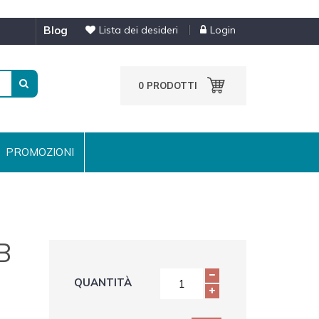
blog
Lista dei desideri
Login
0
PRODOTTI
PROMOZIONI
B
QUANTITÀ