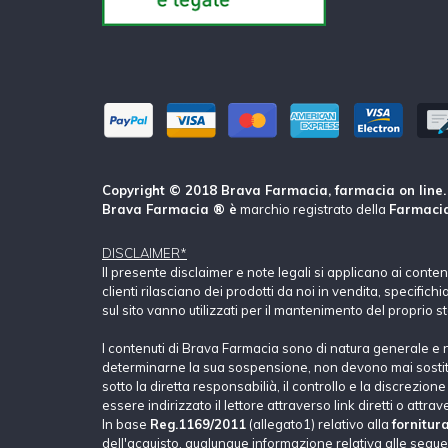
Copyright © 2018 Brava Farmacia, farmacia on line. Tu
Brava Farmacia ® è
marchio registrato della
Farmacia
DISCLAIMER*
Il presente disclaimer e note legali si applicano ai conte
clienti rilasciano dei prodotti da noi in vendita, specific
sul sito vanno utilizzati per il mantenimento del proprio s
I contenuti di Brava Farmacia sono di natura generale e 
determinarne la sua sospensione, non devono mai sostituir
sotto la diretta responsabilià, il controllo e la discrezio
essere indirizzato il lettore attraverso link diretti o attrav
In base
Reg.1169/2011
(allegato1) relativo alla
fornitur
dell'acquisto, qualunque informazione relativa alle seguent