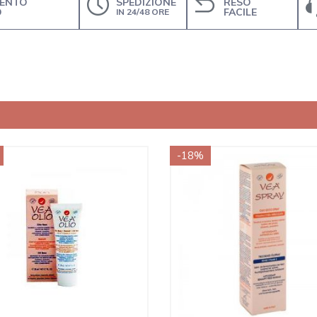
ENTO
SPEDIZIONE
RESO
O
FACILE
IN 24/48 ORE
-18%