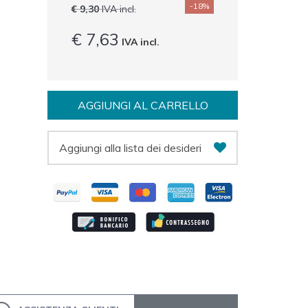
-18%
€ 9,30
IVA incl.
€ 7,63
IVA incl.
AGGIUNGI AL CARRELLO
Aggiungi alla lista dei desideri