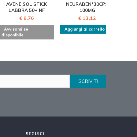
AVENE SOL STICK
NEURABEN*30CPS
ROUGJ
LABBRA 50+ NF
100MG
A
€ 9,76
€ 13,12
Avvisami se
Aggiungi al carrello
Aggiu
disponibile
ISCRIVITI
SEGUICI