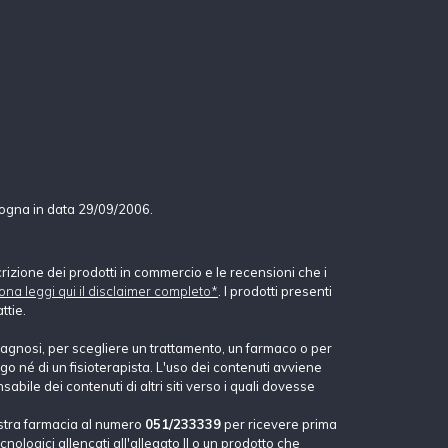
logna in data 29/09/2006.
crizione dei prodotti in commercio e le recensioni che i
ona leggi qui il disclaimer completo*
. I prodotti presenti
ttie.
agnosi, per scegliere un trattamento, un farmaco o per
o né di un fisioterapista. L'uso dei contenuti avviene
abile dei contenuti di altri siti verso i quali dovesse
stra farmacia al numero
051/233339
per ricevere prima
nologici allencati all'allegato II o un prodotto che