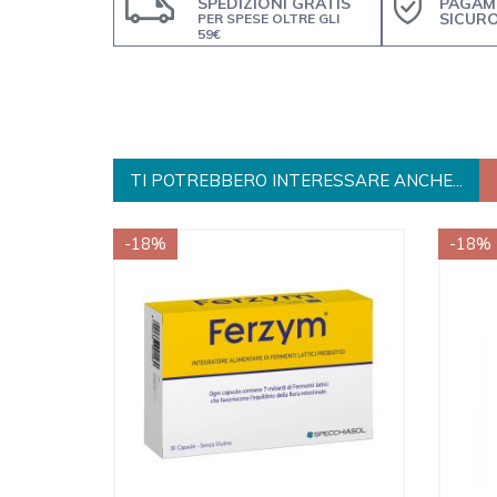
SPEDIZIONI GRATIS
PAGAM
SICUR
PER SPESE OLTRE GLI
59€
TI POTREBBERO INTERESSARE ANCHE...
-18%
-18%