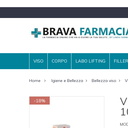
VISO
CORPO
LABO LIFTING
FILLE
Home
Igiene e Bellezza
Bellezza viso
V
V
-18%
1
MOD