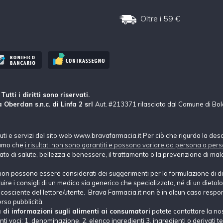
Oltre i 59 €
tti i diritti sono riservati.
 Oberdan s.n.c. di Linfa 2 srl
Aut. #213371 rilasciata dal Comune di Bo
nuti e servizi del sito web www.bravafarmacia.it Per ciò che rigurda la des
hiamo che
i risultati non sono garantiti e possono variare da persona a pers
tato di salute, bellezza e benessere, il trattamento o la prevenzione di mala
non possono essere considerati dei suggerimenti per la formulazione di di
e i consigli di un medico sia generico che specializzato, né di un dietolog
ne cosciente del lettore/utente. Brava Farmacia.it non è in alcun caso respons
erso pubblicità.
a di informazioni sugli alimenti ai consumatori
potete contattare la no
i voci: 1. denominazione, 2. elenco ingredienti,3. ingredienti o derivati tec