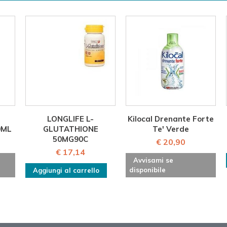
LONGLIFE L-
Kilocal Drenante Forte
0ML
GLUTATHIONE
Te' Verde
50MG90C
€ 20,90
€ 17,14
Avvisami se
disponibile
Aggiungi al carrello