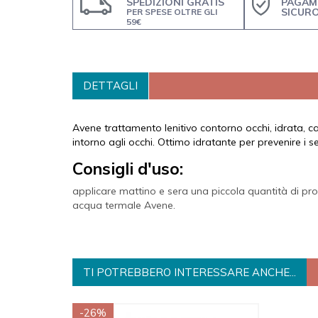
SPEDIZIONI GRATIS
PAGAM
SICUR
PER SPESE OLTRE GLI
59€
DETTAGLI
Avene trattamento lenitivo contorno occhi, idrata, c
intorno agli occhi. Ottimo idratante per prevenire i 
Consigli d'uso:
applicare mattino e sera una piccola quantità di pr
acqua termale Avene.
TI POTREBBERO INTERESSARE ANCHE...
-26%