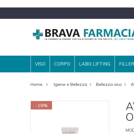
VISO
CORPO
LABO LIFTING
FILLE
Home
Igiene e Bellezza
Bellezza viso
A
A
-18%
O
MOD