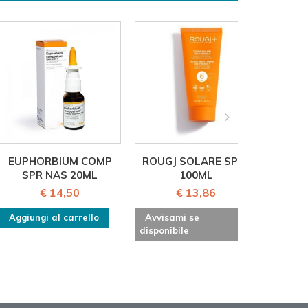
EUPHORBIUM COMP
ROUGJ SOLARE SPF6
DELAR
SPR NAS 20ML
100ML
€ 14,50
€ 13,86
Aggiungi al carrello
Avvisami se
Aggiu
disponibile