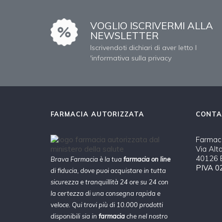
VOGLIO ISCRIVERMI ALLA
NEWSLETTER
Iscrivendoti dichiari di aver letto l
'informativa sulla privacy
FARMACIA AUTORIZZATA
CONTA
Farmaci
Via Alt
40126 B
Brava Farmacia è la tua
farmacia on line
PIVA 0
di fiducia, dove puoi acquistare in tutta
sicurezza e tranquillità 24 ore su 24 con
la certezza di una consegna rapida e
veloce. Qui trovi più di 10.000 prodotti
disponibili sia in
farmacia
che nel nostro