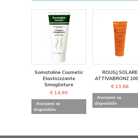
Somatoline Cosmetic
ROUGJ SOLARE
Elasticizzante
ATTIVABRONZ 10
Smagliature
€ 13,86
€ 14,90
Avvisami se
disponibile
Avvisami se
disponibile