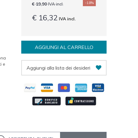
-18%
€ 19,90
IVA incl.
€ 16,32
IVA incl.
AGGIUNGI AL CARRELLO
ona
i e
Aggiungi alla lista dei desideri