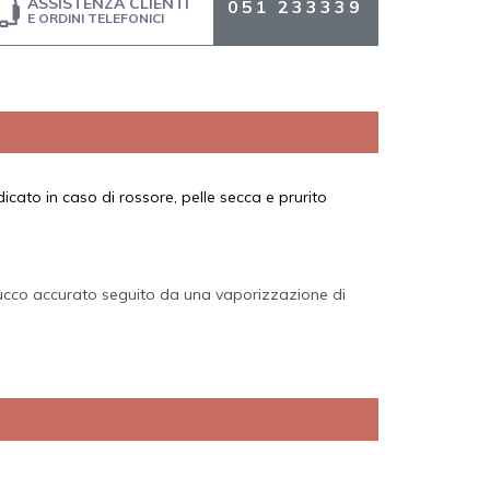
ASSISTENZA CLIENTI
051 233339
E ORDINI TELEFONICI
cato in caso di rossore, pelle secca e prurito
rucco accurato seguito da una vaporizzazione di