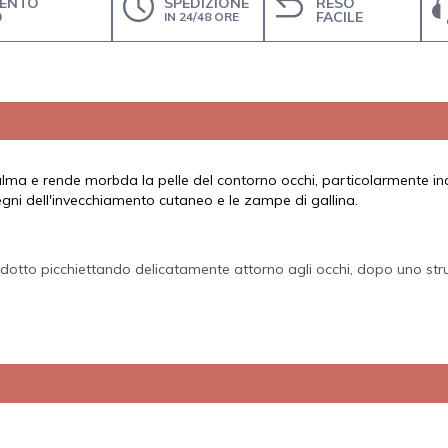
ENTO
SPEDIZIONE
RESO
O
FACILE
IN 24/48 ORE
alma e rende morbda la pelle del contorno occhi, particolarmente indi
segni dell'invecchiamento cutaneo e le zampe di gallina.
odotto picchiettando delicatamente attorno agli occhi, dopo uno st