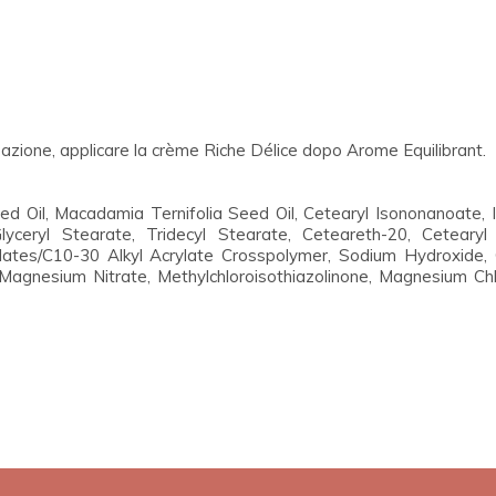
 azione, applicare la crème Riche Délice dopo Arome Equilibrant.
d Oil, Macadamia Ternifolia Seed Oil, Cetearyl Isononanoate, 
lyceryl Stearate, Tridecyl Stearate, Ceteareth-20, Cetearyl 
ates/C10-30 Alkyl Acrylate Crosspolymer, Sodium Hydroxide, 
agnesium Nitrate, Methylchloroisothiazolinone, Magnesium Chlo