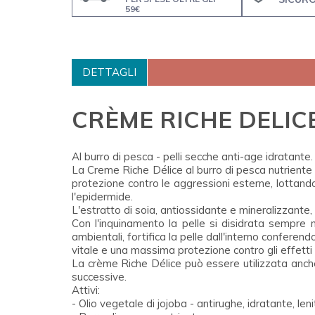
59€
DETTAGLI
CRÈME RICHE DELIC
Al burro di pesca - pelli secche anti-age idratante.
La Creme Riche Délice al burro di pesca nutriente 
protezione contro le aggressioni esterne, lottando,
l'epidermide.
L'estratto di soia, antiossidante e mineralizzant
Con l'inquinamento la pelle si disidrata sempre 
ambientali, fortifica la pelle dall'interno conferen
vitale e una massima protezione contro gli effetti c
La crème Riche Délice può essere utilizzata anch
successive.
Attivi:
- Olio vegetale di jojoba - antirughe, idratante, leni