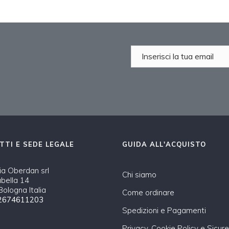
TTI E SEDE LEGALE
GUIDA ALL'ACQUISTO
a Oberdan srl
Chi siamo
abella 14
ologna Italia
Come ordinare
2674611203
Spedizioni e Pagamenti
Privacy, Cookie Policy e Sicur