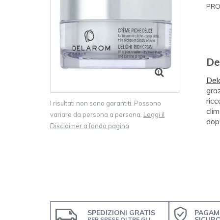
PRO
De
Del
graz
ricc
I risultati non sono garantiti. Possono
cli
variare da persona a persona.
Leggi il
dopo
Disclaimer a fondo pagina
SPEDIZIONI GRATIS
PAGAM
SICUR
PER SPESE OLTRE GLI