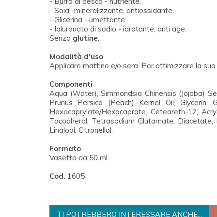
- Burro di pesca - nutriente.
- Soia -mineralizzante, antiossidante.
- Glicerina - umettante.
- Ialuronato di sodio - idratante, anti age.
Senza
glutine
.
Modalità d'uso
Applicare mattino e/o sera. Per ottimizzare la sua
Componenti
Aqua (Water), Simmondsia Chinensis (Jojoba) See
Prunus Persica (Peach) Kernel Oil, Glycerin, G
Hexacaprylate/Hexacaprate, Ceteareth-12, Acryl
Tocopherol, Tetrasodium Glutamate, Diacetate, M
Linalool, Citronellol.
Formato
Vasetto da 50 ml
Cod.
1605
TI POTREBBERO INTERESSARE ANCHE...