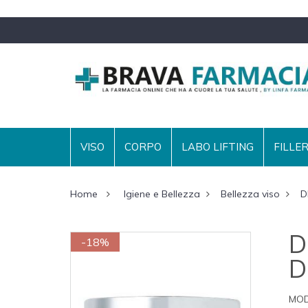
VISO
CORPO
LABO LIFTING
FILLE
Home
Igiene e Bellezza
Bellezza viso
D
D
-18%
D
MOD