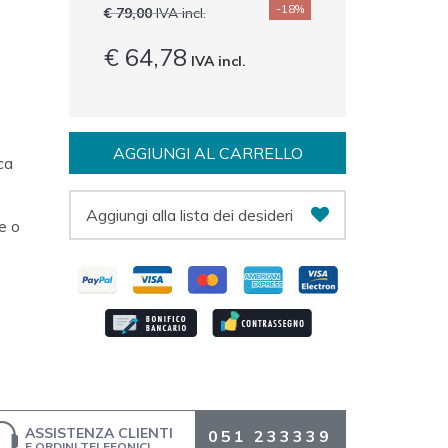
-18%
€ 79,00
IVA incl.
€ 64,78
IVA incl.
AGGIUNGI AL CARRELLO
ca
Aggiungi alla lista dei desideri
e o
ASSISTENZA CLIENTI
051 233339
E ORDINI TELEFONICI