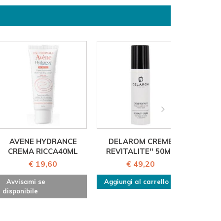
AVENE HYDRANCE
DELAROM CREME
CREMA RICCA40ML
REVITALITE'' 50ML
TR
€ 19,60
€ 49,20
Avvisami se
Aggiungi al carrello
disponibile
Avvis
disponi