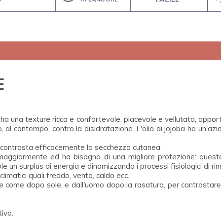
E
ha una texture ricca e confortevole, piacevole e vellutata, apporta
 al contempo, contro la disidratazione. L'olio di jojoba ha un'azi
e, contrasta efficacemente la secchezza cutanea.
maggiormente ed ha bisogno di una migliore protezione: questa 
dole un surplus di energia e dinamizzando i processi fisiologici di 
limatici quali freddo, vento, caldo ecc.
e come dopo sole, e dall'uomo dopo la rasatura, per contrastare 
tivo.