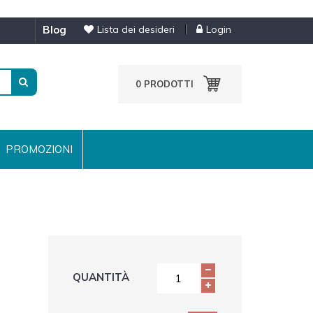
blog
Lista dei desideri
Login
0
PRODOTTI
PROMOZIONI
QUANTITÀ