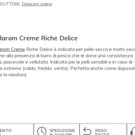
DUTTORE:
Delarom online
larom Creme Riche Delice
arom Creme
Riche Delice è indicata per pelle secca e molto sec
ie alla presenza di burro di pesca che le dona una consistenza
a, piacevole e vellutata. Indicata per le pelli sensibili e in caso di
ma estremo (caldo, freddo, vento). Perfetta anche come doposol
 la rasatura.
ENTO
SPEDIZIONE
RESO
O
FACILE
IN 24/48 ORE