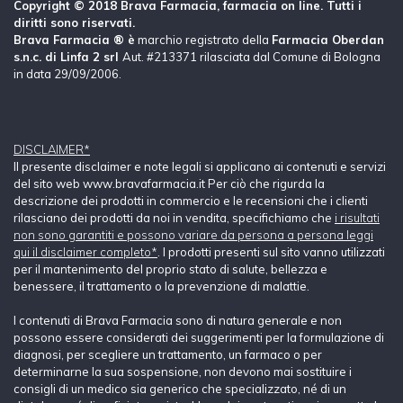
Copyright © 2018 Brava Farmacia, farmacia on line. Tutti i
diritti sono riservati.
Brava Farmacia ® è
marchio registrato della
Farmacia Oberdan
s.n.c. di Linfa 2 srl
Aut. #213371 rilasciata dal Comune di Bologna
in data 29/09/2006.
DISCLAIMER*
Il presente disclaimer e note legali si applicano ai contenuti e servizi
del sito web www.bravafarmacia.it Per ciò che rigurda la
descrizione dei prodotti in commercio e le recensioni che i clienti
rilasciano dei prodotti da noi in vendita, specifichiamo che
i risultati
non sono garantiti e possono variare da persona a persona leggi
qui il disclaimer completo*
. I prodotti presenti sul sito vanno utilizzati
per il mantenimento del proprio stato di salute, bellezza e
benessere, il trattamento o la prevenzione di malattie.
I contenuti di Brava Farmacia sono di natura generale e non
possono essere considerati dei suggerimenti per la formulazione di
diagnosi, per scegliere un trattamento, un farmaco o per
determinarne la sua sospensione, non devono mai sostituire i
consigli di un medico sia generico che specializzato, né di un