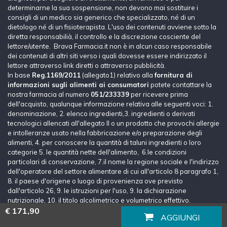
determinarne la sua sospensione, non devono mai sostituire i
consigli di un medico sia generico che specializzato, né di un
dietologo né di un fisioterapista. L'uso dei contenuti avviene sotto la
diretta responsabilià, il controllo e la discrezione cosciente del
lettore/utente. Brava Farmacia.it non è in alcun caso responsabile
dei contenuti di altri siti verso i quali dovesse essere indirizzato il
lettore attraverso link diretti o attraverso pubblicità.
In base
Reg.1169/2011
(allegato1) relativo alla
fornitura di
informazioni sugli alimenti ai consumatori
potete contattare la
nostra farmacia al numero
051/233339
per ricevere prima
dell'acquisto, qualunque informazione relativa alle seguenti voci: 1.
denominazione, 2. elenco ingredienti,3. ingredienti o derivati
tecnologici allencati all'allegato II o un prodotto che provochi allergie
e intolleranze usato nella fabbricazione e/o preparazione degli
alimenti, 4. per conoscere la quantità di taluni ingredienti o loro
categorie 5. le quantità nette dell'alimento, 6.le condizioni
particolari di conservazione, 7.il nome la regione sociale e l'indirizzo
dell'operatore del settore alimentare di cui all'articolo 8 paragrafo 1,
8. il paese d'origene o luogo di provenienza ove previsto
dall'articolo 26, 9. le istruzioni per l'uso, 9. la dichiarazione
nutrizionale, 10. il titolo alcolimetrico e volumetrico effettivo.
€ 171,90
AGGIUNGI
Lascia un messaggio