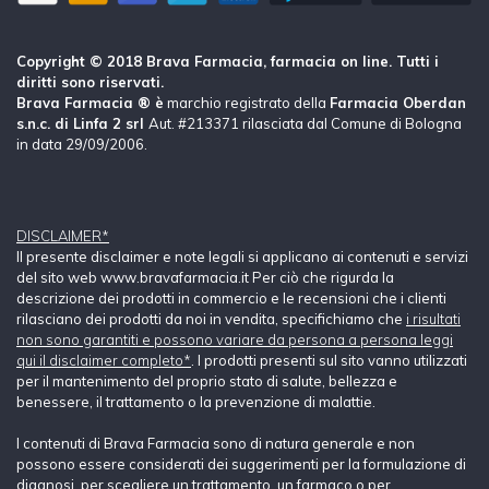
Copyright © 2018 Brava Farmacia, farmacia on line. Tutti i
diritti sono riservati.
Brava Farmacia ® è
marchio registrato della
Farmacia Oberdan
s.n.c. di Linfa 2 srl
Aut. #213371 rilasciata dal Comune di Bologna
in data 29/09/2006.
DISCLAIMER*
Il presente disclaimer e note legali si applicano ai contenuti e servizi
del sito web www.bravafarmacia.it Per ciò che rigurda la
descrizione dei prodotti in commercio e le recensioni che i clienti
rilasciano dei prodotti da noi in vendita, specifichiamo che
i risultati
non sono garantiti e possono variare da persona a persona leggi
qui il disclaimer completo*
. I prodotti presenti sul sito vanno utilizzati
per il mantenimento del proprio stato di salute, bellezza e
benessere, il trattamento o la prevenzione di malattie.
I contenuti di Brava Farmacia sono di natura generale e non
possono essere considerati dei suggerimenti per la formulazione di
diagnosi, per scegliere un trattamento, un farmaco o per