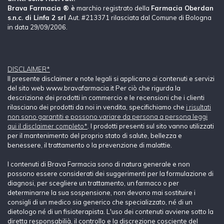
Brava Farmacia ® è
marchio registrato della
Farmacia Oberdan
s.n.c. di Linfa 2 srl
Aut. #213371 rilasciata dal Comune di Bologna
in data 29/09/2006.
DISCLAIMER*
Il presente disclaimer e note legali si applicano ai contenuti e servizi
del sito web www.bravafarmacia.it Per ciò che rigurda la
descrizione dei prodotti in commercio e le recensioni che i clienti
rilasciano dei prodotti da noi in vendita, specifichiamo che
i risultati
non sono garantiti e possono variare da persona a persona leggi
qui il disclaimer completo*
. I prodotti presenti sul sito vanno utilizzati
per il mantenimento del proprio stato di salute, bellezza e
benessere, il trattamento o la prevenzione di malattie.
I contenuti di Brava Farmacia sono di natura generale e non
possono essere considerati dei suggerimenti per la formulazione di
diagnosi, per scegliere un trattamento, un farmaco o per
determinarne la sua sospensione, non devono mai sostituire i
consigli di un medico sia generico che specializzato, né di un
dietologo né di un fisioterapista. L'uso dei contenuti avviene sotto la
diretta responsabilià, il controllo e la discrezione cosciente del