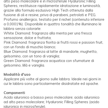
alto peso molecolare e in microsferule Hyaluronic Filling
Spheres, restituisce rapidamente idratazione e luminosità,
grazie alla formula esclusiva High Tech ottenuta dalla
fusione di oli e resine, priva di parabeni, petrolati e PEG.
Profumo anallergico, testato per il nichel (contenuto inferiore
a 0,0001%). Disponibile in quattro tonalità che illuminano le
labbra senza colorarle:
White Diamond: fragranza alla menta per una fresca
sensazione, dolce e fruttata;
Pink Diamond: fragranza fiorita ai frutti rossi e passion fruit,
con un fondo di muschio bianco;
Blue Diamond: fragranza al latte di mandorle, mughetto,
gelsomino, con un tono di vaniglia;
Green Diamond: fragranza acquatica con sfumature di
gelsomino, lillà e vaniglia.
Modalità d'uso
Applicare più volte al giorno sulle labbra. Ideale nei giorni in
cui le labbra sono particolarmente disidratate ed opache.
Componenti
Acido ialuronico a basso peso molecolare; acido ialuronico
ad alto peso molecolare; Hyaluronic Filling Spheres (acido
ialuronico in microsferule).