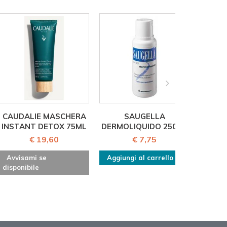
CAUDALIE MASCHERA
SAUGELLA
Oti I
INSTANT DETOX 75ML
DERMOLIQUIDO 250ML
20
medici
€ 19,60
€ 7,75
Avvisami se
Aggiungi al carrello
disponibile
Aggiu