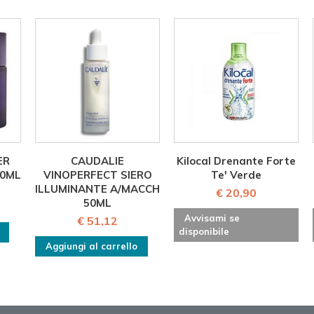
ER
CAUDALIE
Kilocal Drenante Forte
50ML
VINOPERFECT SIERO
Te' Verde
ILLUMINANTE A/MACCH
€ 20,90
50ML
Avvisami se
€ 51,12
disponibile
Aggiungi al carrello