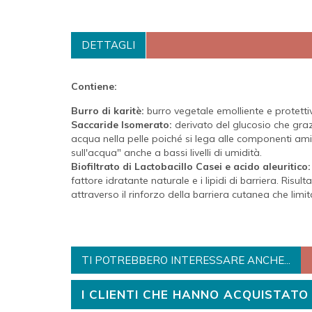
DETTAGLI
Contiene:
Burro di karitè:
burro vegetale emolliente e protetti
Saccaride Isomerato:
derivato del glucosio che graz
acqua nella pelle poiché si lega alle componenti ami
sull'acqua" anche a bassi livelli di umidità.
Biofiltrato di Lactobacillo Casei e acido aleuritico:
fattore idratante naturale e i lipidi di barriera. Risult
attraverso il rinforzo della barriera cutanea che limi
TI POTREBBERO INTERESSARE ANCHE...
I CLIENTI CHE HANNO ACQUISTA