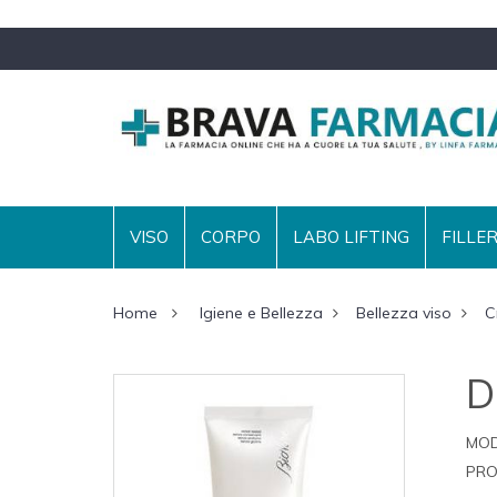
VISO
CORPO
LABO LIFTING
FILLE
Home
Igiene e Bellezza
Bellezza viso
C
D
MOD
PRO