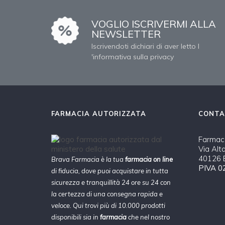
VOGLIO ISCRIVERMI ALLA
NEWSLETTER
Iscrivendoti dichiari di aver letto l
'informativa sulla privacy
FARMACIA AUTORIZZATA
CONTA
Farmaci
Via Alt
40126 B
Brava Farmacia è la tua
farmacia on line
PIVA 0
di fiducia, dove puoi acquistare in tutta
sicurezza e tranquillità 24 ore su 24 con
la certezza di una consegna rapida e
veloce. Qui trovi più di 10.000 prodotti
disponibili sia in
farmacia
che nel nostro