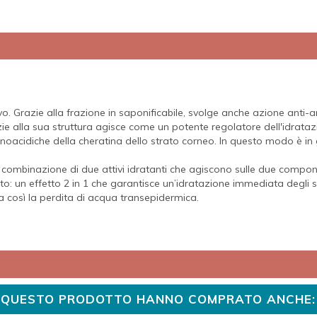
vo. Grazie alla frazione in saponificabile, svolge anche azione anti
ie alla sua struttura agisce come un potente regolatore dell'idrataz
noacidiche della cheratina dello strato corneo. In questo modo è in 
combinazione di due attivi idratanti che agiscono sulle due componen
ato: un effetto 2
in 1 che garantisce un’idratazione immediata degli st
ta così la perdita di acqua transepidermica.
TO QUESTO PRODOTTO HANNO COMPRATO ANCHE: