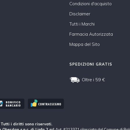
Condizioni d'acquisto
Disclaimer
Tutti i Marchi
Farmacia Autorizzata
Mappa del Sito
SPEDIZIONI GRATIS
Oltre i 59 €
tti i diritti sono riservati.
 Oberdan s.n.c. di Linfa 2 srl
Aut. #213371 rilasciata dal Comune di Bo