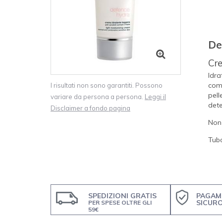
De
Cre
Idra
comp
I risultati non sono garantiti. Possono
pell
variare da persona a persona.
Leggi il
dete
Disclaimer a fondo pagina
Non
Tub
SPEDIZIONI GRATIS
PAGAM
SICUR
PER SPESE OLTRE GLI
59€