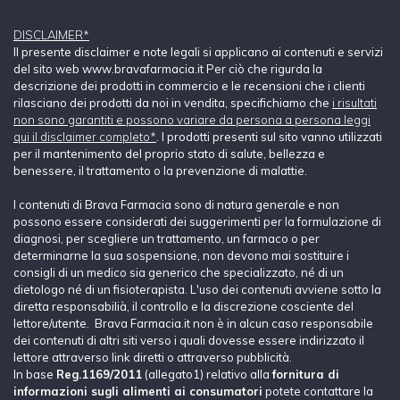
DISCLAIMER*
Il presente disclaimer e note legali si applicano ai contenuti e servizi
del sito web www.bravafarmacia.it Per ciò che rigurda la
descrizione dei prodotti in commercio e le recensioni che i clienti
rilasciano dei prodotti da noi in vendita, specifichiamo che
i risultati
non sono garantiti e possono variare da persona a persona leggi
qui il disclaimer completo*
. I prodotti presenti sul sito vanno utilizzati
per il mantenimento del proprio stato di salute, bellezza e
benessere, il trattamento o la prevenzione di malattie.
I contenuti di Brava Farmacia sono di natura generale e non
possono essere considerati dei suggerimenti per la formulazione di
diagnosi, per scegliere un trattamento, un farmaco o per
determinarne la sua sospensione, non devono mai sostituire i
consigli di un medico sia generico che specializzato, né di un
dietologo né di un fisioterapista. L'uso dei contenuti avviene sotto la
diretta responsabilià, il controllo e la discrezione cosciente del
lettore/utente. Brava Farmacia.it non è in alcun caso responsabile
dei contenuti di altri siti verso i quali dovesse essere indirizzato il
lettore attraverso link diretti o attraverso pubblicità.
In base
Reg.1169/2011
(allegato1) relativo alla
fornitura di
informazioni sugli alimenti ai consumatori
potete contattare la