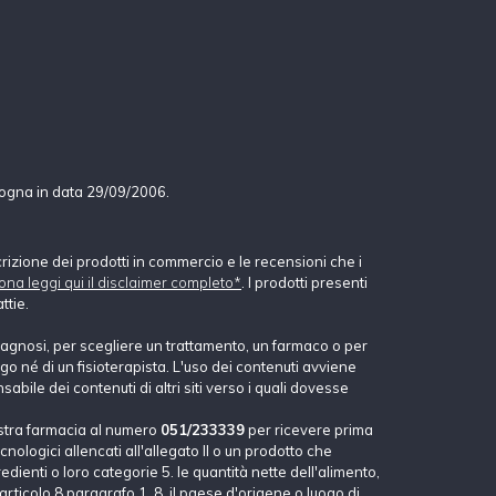
logna in data 29/09/2006.
crizione dei prodotti in commercio e le recensioni che i
ona leggi qui il disclaimer completo*
. I prodotti presenti
ttie.
agnosi, per scegliere un trattamento, un farmaco o per
o né di un fisioterapista. L'uso dei contenuti avviene
abile dei contenuti di altri siti verso i quali dovesse
stra farmacia al numero
051/233339
per ricevere prima
nologici allencati all'allegato II o un prodotto che
dienti o loro categorie 5. le quantità nette dell'alimento,
'articolo 8 paragrafo 1, 8. il paese d'origene o luogo di