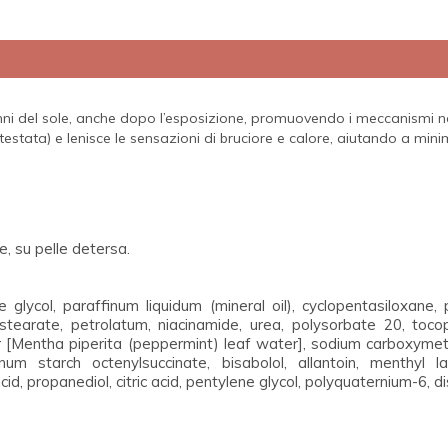
i del sole, anche dopo l’esposizione, promuovendo i meccanismi natu
 testata) e lenisce le sensazioni di bruciore e calore, aiutando a m
e, su pelle detersa.
e glycol, paraffinum liquidum (mineral oil), cyclopentasiloxane
 stearate, petrolatum, niacinamide, urea, polysorbate 20, tocop
 [Mentha piperita (peppermint) leaf water], sodium carboxymethy
num starch octenylsuccinate, bisabolol, allantoin, menthyl la
cid, propanediol, citric acid, pentylene glycol, polyquaternium-6,