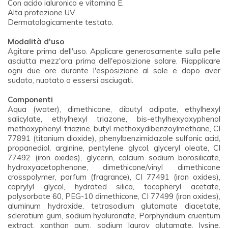
Con acido ialuronico e vitamina E.
Alta protezione UV.
Dermatologicamente testato.
Modalità d'uso
Agitare prima dell'uso. Applicare generosamente sulla pelle
asciutta mezz'ora prima dell'eposizione solare. Riapplicare
ogni due ore durante l'esposizione al sole e dopo aver
sudato, nuotato o essersi asciugati.
Componenti
Aqua (water), dimethicone, dibutyl adipate, ethylhexyl
salicylate, ethylhexyl triazone, bis-ethylhexyoxyphenol
methoxyphenyl triazine, butyl methoxydibenzoylmethane, CI
77891 (titanium dioxide), phenylbenzimidazole sulfonic acid,
propanediol, arginine, pentylene glycol, glyceryl oleate, CI
77492 (iron oxides), glycerin, calcium sodium borosilicate,
hydroxyacetophenone, dimethicone/vinyl dimethicone
crosspolymer, parfum (fragrance), CI 77491 (iron oxides),
caprylyl glycol, hydrated silica, tocopheryl acetate,
polysorbate 60, PEG-10 dimethicone, CI 77499 (iron oxides),
aluminum hydroxide, tetrasodium glutamate diacetate,
sclerotium gum, sodium hyaluronate, Porphyridium cruentum
extract, xanthan gum, sodium lauroy glutamate, lysine,