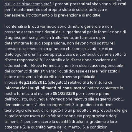
qui il disclaimer completo*
. I prodotti presenti sul sito vanno utilizzati
per il mantenimento del proprio stato di salute, bellezza e
benessere, il trattamento o la prevenzione di malattie.
I contenuti di Brava Farmacia sono di natura generale e non
possono essere considerati dei suggerimenti per la formulazione di
diagnosi, per scegliere un trattamento, un farmaco o per
determinarne la sua sospensione, non devono mai sostituire i
consigli di un medico sia generico che specializzato, né di un
dietologo né di un fisioterapista. L'uso dei contenuti avviene sotto la
diretta responsabilià, il controllo e la discrezione cosciente del
lettore/utente. Brava Farmacia.it non è in alcun caso responsabile
dei contenuti di altri siti verso i quali dovesse essere indirizzato il
lettore attraverso link diretti o attraverso pubblicità.
In base
Reg.1169/2011
(allegato1) relativo alla
fornitura di
informazioni sugli alimenti ai consumatori
potete contattare la
nostra farmacia al numero
051/233339
per ricevere prima
dell'acquisto, qualunque informazione relativa alle seguenti voci: 1.
denominazione, 2. elenco ingredienti,3. ingredienti o derivati
tecnologici allencati all'allegato II o un prodotto che provochi allergie
e intolleranze usato nella fabbricazione e/o preparazione degli
alimenti, 4. per conoscere la quantità di taluni ingredienti o loro
categorie 5. le quantità nette dell'alimento, 6.le condizioni